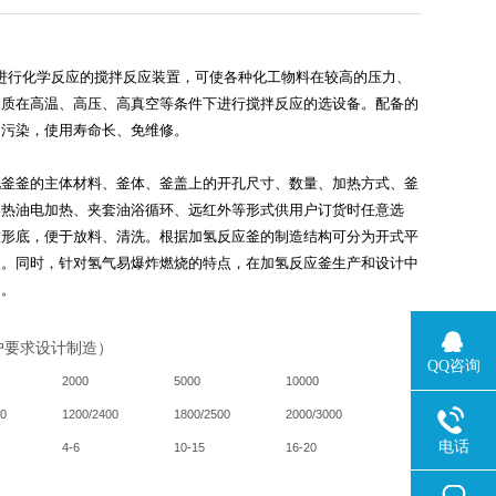
进行化学反应的搅拌反应装置，可使各种化工物料在较高的压力、
介质在高温、高压、高真空等条件下进行搅拌反应的选设备。配备的
和污染，使用寿命长、免维修。
化釜釜的主体材料、釜体、釜盖上的开孔尺寸、数量、加热方式、釜
导热油电加热、夹套油浴循环、远红外等形式供用户订货时任意选
锥形底，便于放料、清洗。根据加氢反应釜的制造结构可分为开式平
点。同时，针对氢气易爆炸燃烧的特点，在加氢反应釜生产和设计中
备。
户要求设计制造）
QQ咨询
2000
5000
10000
90
1200/2400
1800/2500
2000/3000
电话
4-6
10-15
16-20