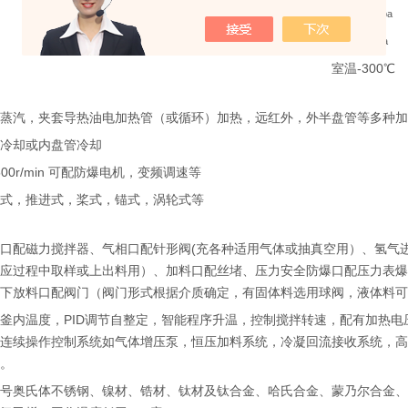
-0.1-15.0Mpa
0.1-1.6Mpa
室温-300℃
套蒸汽，夹套导热油电加热管（或循环）加热，远红外，外半盘管等多种
套冷却或内盘管冷却
-500r/min 可配防爆电机，变频调速等
吸式，推进式，桨式，锚式，涡轮式等
拌口配磁力搅拌器、气相口配针形阀(充各种适用气体或抽真空用）、氢气
反应过程中取样或上出料用）、加料口配丝堵、压力安全防爆口配压力表
、下放料口配阀门（阀门形式根据介质确定，有固体料选用球阀，液体料
釜内温度，PID调节自整定，智能程序升温，控制搅拌转速，配有加热
套连续操作控制系统如气体增压泵，恒压加料系统，冷凝回流接收系统，
等。
牌号奥氏体不锈钢、镍材、锆材、钛材及钛合金、哈氏合金、蒙乃尔合金