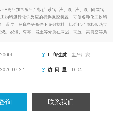
WHF高压加氢釜生产报价 系气--液、液--液、液--固或气--
相化工物料进行化学反应的搅拌反应装置，可使各种化工物料
力、温度、高真空等条件下充分搅拌，以强化传质和传热过
易燃、易爆、有毒、贵重等介质在高温、高压、高真空等条
拌反应的选设备。
2000L
厂商性质：
生产厂家
2026-07-27
访 问 量：
1604
咨询
联系我们