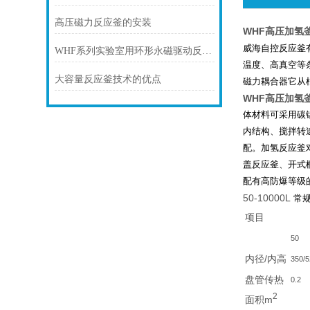
高压磁力反应釜的安装
WHF高压加氢
威海自控反应釜
WHF系列实验室用环形永磁驱动反应釜主要技术参数
温度、高真空等
大容量反应釜技术的优点
磁力耦合器它从
WHF高压加氢
体材料可采用碳
内结构、搅拌转
配。加氢反应釜
盖反应釜、开式
配有高防爆等级
50-10000L
常
项目
50
内径/内高
350/
盘管传热
0.2
2
面积m