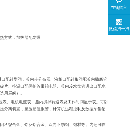
在线留言
微信扫一扫
加热方式，加热器配防爆
进口配针型阀，釜内带分布器、液相口配针形阀配釜内插底管
爆破片、控温口配保护管带铂电阻、釜内冷水盘管进出口配水
可选用展阀）。
电压表、电机电流表、釜内搅拌转速表及工作时间显示表。可以
高压分离装置，超压超温报警，计算机远程控制及数据采集记
、因科镍合金、铝及铝合金、双向不锈钢、钽材等。内还可喷