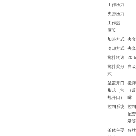
工作压力
夹套压力
工作温
度℃
加热方式
夹
冷却方式
夹
搅拌转速
20
搅拌桨形
自
式
釜盖开口
搅
形式（常
（
规开口）
嘴
控制系统
控制
配
录
釜体主要
各