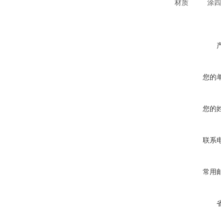
材质
涂四
您的
您的
联系
常用