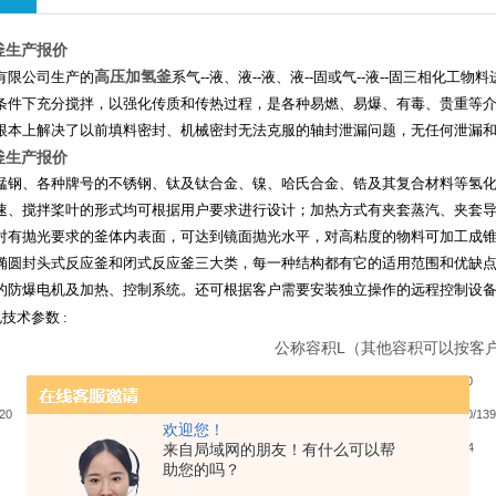
釜生产报价
高压加氢釜
有限公司生产的
系气
--
液、液
--
液、液
--
固或气
--
液
--
固三相化工物料
条件下充分搅拌，以强化传质和传热过程，是各种易燃、易爆、有毒、贵重等
根本上解决了以前填料密封、机械密封无法克服的轴封泄漏问题，无任何泄漏
釜生产报价
锰钢、各种牌号的不锈钢、钛及钛合金、镍、哈氏合金、锆及其复合材料等氢
速、搅拌桨叶的形式均可根据用户要求进行设计；加热方式有夹套蒸汽、夹套
对有抛光要求的釜体内表面，可达到镜面抛光水平，对高粘度的物料可加工成
椭圆封头式反应釜和闭式反应釜三大类，每一种结构都有它的适用范围和优缺
的防爆电机及加热、控制系统。还可根据客户需要安装独立操作的远程控制设
规技术参数
:
公称容积L（其他容积可以按客
100
200
300
500
1000
520
450/640
600/910
600/1290
800/1100
1000/13
欢迎您！
来自局域网的朋友！有什么可以帮
0.5
0.8
1.0
1.2
2.5-4
助您的吗？