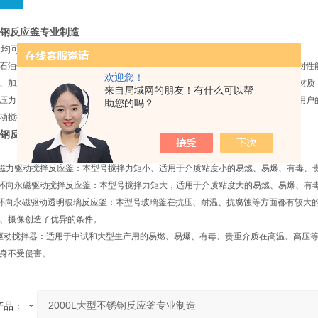
不锈钢反应釜专业制造
均可按用户要求加工制造!
石油化工、医药、染料、矿冶、军工及大专院校隶属的科研单位，以其优良的密封性
欢迎您！
、加压搅拌反应的*设备，是目前国内外Z理想的无泄漏反应装置。反应釜的主体材
来自局域网的朋友！有什么可以帮
压力高低、加热方式、搅拌桨叶的形式都可根据用户的要求任意选配，并可根据用户
助您的吗？
动搅拌装置。
不锈钢反应釜专业制造
面磁力驱动搅拌反应釜：本型号搅拌力矩小、适用于介质粘度小的易燃、易爆、有毒、
土环向永磁驱动搅拌反应釜：本型号搅拌力矩大，适用于介质粘度大的易燃、易爆、有
土环向永磁驱动透明玻璃反应釜：本型号玻璃釜在抗压、耐温、抗腐蚀等方面都有较大
、摄像创造了优异的条件。
力驱动搅拌器：适用于中试和大型生产用的易燃、易爆、有毒、贵重介质在高温、高压
身不受侵害。
产品：