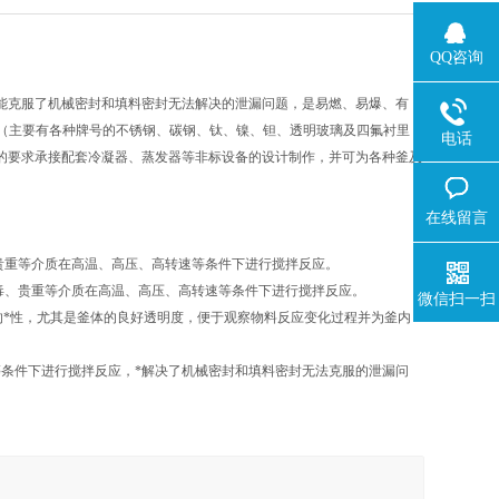
QQ咨询
能克服了机械密封和填料密封无法解决的泄漏问题，是易燃、易爆、有
质（主要有各种牌号的不锈钢、碳钢、钛、镍、钽、透明玻璃及四氟衬里
电话
的要求承接配套冷凝器、蒸发器等非标设备的设计制作，并可为各种釜及
在线留言
贵重等介质在高温、高压、高转速等条件下进行搅拌反应。
毒、贵重等介质在高温、高压、高转速等条件下进行搅拌反应。
微信扫一扫
的*性，尤其是釜体的良好透明度，便于观察物料反应变化过程并为釜内
等条件下进行搅拌反应，*解决了机械密封和填料密封无法克服的泄漏问