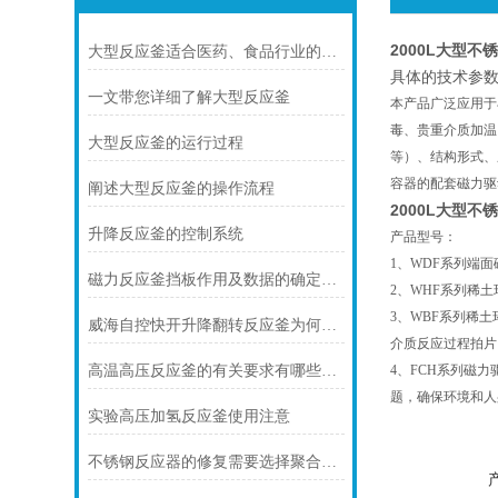
2000L大型
大型反应釜适合医药、食品行业的高纯度要求
具体的技术参数
一文带您详细了解大型反应釜
本产品广泛应用于
毒、贵重介质加温
大型反应釜的运行过程
等）、结构形式、
容器的配套磁力驱
阐述大型反应釜的操作流程
2000L大型
升降反应釜的控制系统
产品型号：
1、WDF系列端
磁力反应釜挡板作用及数据的确定方法
2、WHF系列稀
3、WBF系列稀
威海自控快开升降翻转反应釜为何会广受用户喜爱
介质反应过程拍片
高温高压反应釜的有关要求有哪些呢？
4、FCH系列磁
题，确保环境和人
实验高压加氢反应釜使用注意
不锈钢反应器的修复需要选择聚合物复合材料的现场修补胶