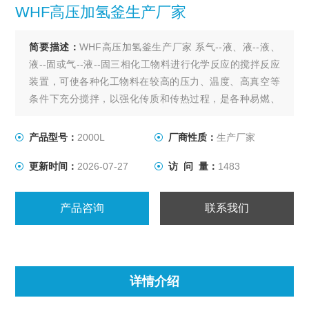
WHF高压加氢釜生产厂家
简要描述：
WHF高压加氢釜生产厂家 系气--液、液--液、
液--固或气--液--固三相化工物料进行化学反应的搅拌反应
装置，可使各种化工物料在较高的压力、温度、高真空等
条件下充分搅拌，以强化传质和传热过程，是各种易燃、
易爆、有毒、贵重等介质在高温、高压、高真空等条件下
进行搅拌反应的选设备。
产品型号：
2000L
厂商性质：
生产厂家
更新时间：
2026-07-27
访 问 量：
1483
产品咨询
联系我们
详情介绍