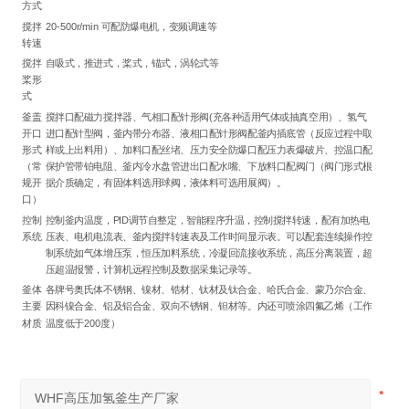
方式
搅拌
20-500r/min 可配防爆电机，变频调速等
转速
搅拌
自吸式，推进式，桨式，锚式，涡轮式等
桨形
式
釜盖
搅拌口配磁力搅拌器、气相口配针形阀(充各种适用气体或抽真空用）、氢气
开口
进口配针型阀，釜内带分布器、液相口配针形阀配釜内插底管（反应过程中取
形式
样或上出料用）、加料口配丝堵、压力安全防爆口配压力表爆破片、控温口配
（常
保护管带铂电阻、釜内冷水盘管进出口配水嘴、下放料口配阀门（阀门形式根
规开
据介质确定，有固体料选用球阀，液体料可选用展阀）。
口）
控制
控制釜内温度，PID调节自整定，智能程序升温，控制搅拌转速，配有加热电
系统
压表、电机电流表、釜内搅拌转速表及工作时间显示表。可以配套连续操作控
制系统如气体增压泵，恒压加料系统，冷凝回流接收系统，高压分离装置，超
压超温报警，计算机远程控制及数据采集记录等。
釜体
各牌号奥氏体不锈钢、镍材、锆材、钛材及钛合金、哈氏合金、蒙乃尔合金、
主要
因科镍合金、铝及铝合金、双向不锈钢、钽材等。内还可喷涂四氟乙烯（工作
材质
温度低于200度）