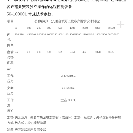
客户需要安装独立操作的远程控制设备。
50-10000L
常规技术参数
:
+
项目
公称容积L（其他容积可以按客户要求设计制造）
50
100
200
300
500
1000
2000
5000
10000
内
350/520
450/640
600/910
600/1290
800/1100
1000/1390
1200/2400
1800/2500
2000/3000
径/
内高
盘管
0.2
0.5
0.8
1.0
1.2
2.5-4
4-6
10-15
16-20
传热
面积
2
m
工作
-0.1-15.0Mpa
压力
夹套
0.1-1.6Mpa
压力
工作
室温-300℃
温
度℃
加热
夹套蒸汽，夹套导热油电加热管（或循环）加热，远红外，外半盘管等多种加
方式
热方式，加热器配防爆
冷却
夹套冷却或内盘管冷却