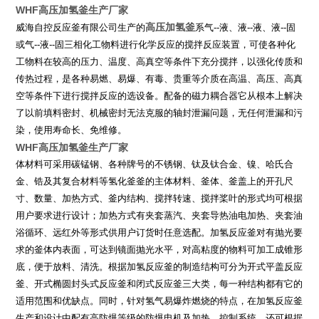
WHF高压加氢釜生产厂家
高压加氢釜
威海自控反应釜有限公司生产的
系气
--
液、液
--
液、液
--
固
或气
--
液
--
固三相化工物料进行化学反应的搅拌反应装置，可使各种化
工物料在较高的压力、温度、高真空等条件下充分搅拌，以强化传质和
传热过程，是各种易燃、易爆、有毒、贵重等介质在高温、高压、高真
空等条件下进行搅拌反应的选设备。配备的磁力耦合器它从根本上解决
了以前填料密封、机械密封无法克服的轴封泄漏问题，无任何泄漏和污
染，使用寿命长、免维修。
WHF高压加氢釜生产厂家
体材料可采用碳锰钢、各种牌号的不锈钢、钛及钛合金、镍、哈氏合
金、锆及其复合材料等氢化釜釜的主体材料、釜体、釜盖上的开孔尺
寸、数量、加热方式、釜内结构、搅拌转速、搅拌桨叶的形式均可根据
用户要求进行设计；加热方式有夹套蒸汽、夹套导热油电加热、夹套油
浴循环、远红外等形式供用户订货时任意选配。加氢反应釜对有抛光要
求的釜体内表面，可达到镜面抛光水平，对高粘度的物料可加工成锥形
底，便于放料、清洗。根据加氢反应釜的制造结构可分为开式平盖反应
釜、开式椭圆封头式反应釜和闭式反应釜三大类，每一种结构都有它的
适用范围和优缺点。同时，针对氢气易爆炸燃烧的特点，在加氢反应釜
生产和设计中配有高防爆等级的防爆电机及加热、控制系统。还可根据