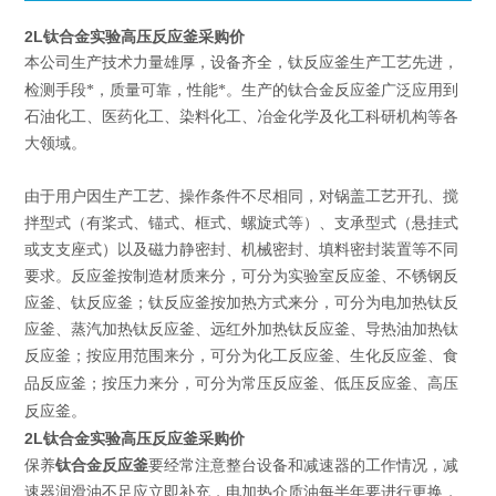
2L钛合金实验高压反应釜采购价
本公司生产技术力量雄厚，设备齐全，钛反应釜生产工艺先进，
钛合金反应釜
检测手段*，质量可靠，性能*。生产的
广泛应用到
石油化工、医药化工、染料化工、冶金化学及化工科研机构等各
大领域。
由于用户因生产工艺、操作条件不尽相同，对锅盖工艺开孔、搅
拌型式（有桨式、锚式、框式、螺旋式等）、支承型式（悬挂式
或支支座式）以及磁力静密封、机械密封、填料密封装置等不同
要求。反应釜按制造材质来分，可分为实验室反应釜、不锈钢反
应釜、钛反应釜；钛反应釜按加热方式来分，可分为电加热钛反
应釜、蒸汽加热钛反应釜、远红外加热钛反应釜、导热油加热钛
反应釜；按应用范围来分，可分为化工反应釜、生化反应釜、食
高压
品反应釜；按压力来分，可分为常压反应釜、低压反应釜、
反应釜
。
2L钛合金实验高压反应釜采购价
钛合金反应釜
保养
要经常注意整台设备和减速器的工作情况，减
速器润滑油不足应立即补充，电加热介质油每半年要进行更换，