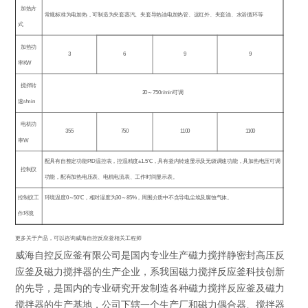
加热方
常规标准为电加热，可制造为夹套蒸汽、夹套导热油电加热管、远红外、夹套油、水浴循环等
式
加热功
3
6
9
9
率
KW
搅拌转
20
～
750r/min
可调
速
r/min
电机功
355
750
1100
1100
率
W
配具有自整定功能
PID
温控表，控温精度
±1.5
℃
，具有釜内转速显示及无级调速功能，具加热电压可调
控制仪
功能，配有加热电压表、电机电流表、工作时间显示表。
控制仪工
环境温度
0
～
50
℃
，相对湿度为
30
～
85%
，周围介质中不含导电尘埃及腐蚀气体。
作环境
更多关于产品，可以咨询威海自控反应釜相关工程师
威海自控反应釜有限公司是国内专业生产磁力搅拌静密封高压反
应釜及磁力搅拌器的生产企业，系我国磁力搅拌反应釜科技创新
的先导，是国内的专业研究开发制造各种磁力搅拌反应釜及磁力
搅拌器的生产基地，公司下辖一个生产厂和磁力偶合器、搅拌器