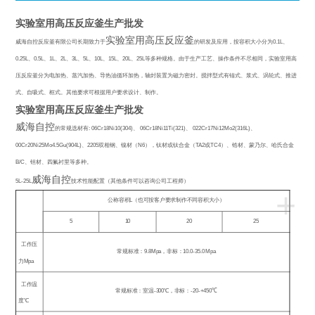
实验室用高压反应釜生产批发
实验室用高压反应釜
威海自控反应釜有限公司长期致力于
的研发及应用，按容积大小分为
0.1L
、
0.25L
、
0.5L
、
1L
、
2L
、
3L
、
5L
、
10L
、
15L
、
20L
、
25L
等多种规格。由于生产工艺、操作条件不尽相同，实验室用高
压反应釜分为电加热、蒸汽加热、导热油循环加热，轴封装置为磁力密封。搅拌型式有锚式、浆式、涡轮式、推进
式、自吸式、框式。其他要求可根据用户要求设计、制作。
实验室用高压反应釜生产批发
威海自控
的常规选材有
: 06Cr18Ni10(304)
、
06Cr18Ni11Ti(321)
、
022Cr17Ni12Mo2(316L)
、
00Cr20Ni25Mo4.5Gu(904L)
、
2205
双相钢、镍材（
N6
），钛材或钛合金（
TA2
或
TC4
）、锆材、蒙乃尔、哈氏合金
B/C
、钽材、四氟衬里等多种。
威海自控
5L-25L
技术性能配置（其他条件可以咨询公司工程师）
+
公称容积
L
（也可按客户要求制作不同容积大小）
5
10
20
25
工作压
常规标准：
9.8Mpa
，非标：
10.0-35.0 Mpa
力
Mpa
工作温
常规标准：室温
-300
℃
，非标：
-20-+450
℃
度
℃