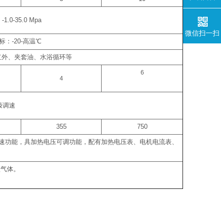
：
-1.0-35.0 Mpa
微信扫一扫
标：
-20-
高温
℃
红外、夹套油、水浴循环等
6
4
极调速
355
750
速功能，具加热电压可调功能，配有加热电压表、电机电流表、
蚀气体。