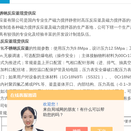
锈钢反应釜现货供应
应釜有限公司是国内专业生产磁力搅拌静密封高压反应釜及磁力搅拌器的
发制造各种磁力搅拌反应釜及磁力搅拌器的生产基地，公司下辖一个生产
具有较强的专业化及经验丰富的开发设计制造队伍。
钢反应釜现货供应
加氢
不锈钢反应釜
9.8Mpa
12.5Mpa
的性能参数：使用压力为
，设计压力
；
n,
00Cr1
无极调速，可选配防爆电机（操作安全）；主体接触物料材料为
形式为推进式；常规釜盖上开口配置：气相口配针形阀（进、排气、抽真
，加料口配丝堵，测控温口配保护管及铂电阻，压力表安全爆破口配压力
1Cr18Ni9Ti
SS321
0Cr18Ni
阀门；如果用户对设备的主体材料（
（
）、、
PPL
-0.1~
、内衬聚四氟乙烯或
等、釜盖釜体开口、内部结构、压力高低（
（如冷凝回流装置、恒压加料罐、接收装置、冷凝器等）等有特殊要求，可
料方式有上出料和下出料两种，供用户订货时选用。同时公司反应釜配有
欢迎您！
5757988
公司销售部工程师（
）。
来自局域网的朋友！有什么可以帮
常规性能配置表
助您的吗？
标配公称容积
L
（也可按客户要
1
2
3