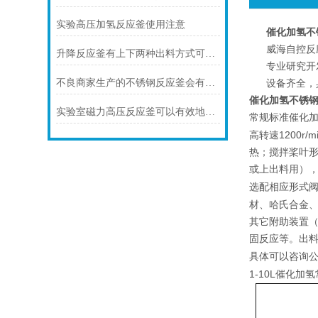
实验高压加氢反应釜使用注意
催化加氢不
威海自控反
升降反应釜有上下两种出料方式可供选择
专业研究开
不良商家生产的不锈钢反应釜会有哪些缺陷
设备齐全，
催化加氢不锈
实验室磁力高压反应釜可以有效地防止有毒有害物质的泄漏
催化
常规标准
1200r/mi
高转速
热；搅拌桨叶
或上出料用）
选配相应形式
材、哈氏合金
其它附助装置
固反应等。出
具体可以咨询
1-10L催化加氢