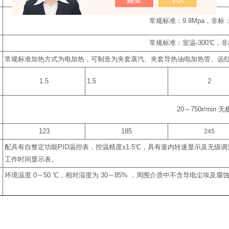
常规标准：
9.8Mpa
，非标
常规标准：室温
-300
℃
，非
常规标准加热方式为电加热，可制造为夹套蒸汽、夹套导热油电加热管、远
1.5
1.5
2
20
～
750r/min
无
123
185
245
配具有自整定功能
PID
温控表，控温精度
±1.5
℃
，具有釜内转速显示及无级调
工作时间显示表。
环境温度
0
～
50
℃
，相对湿度为
30
～
85%
，周围介质中不含导电尘埃及腐