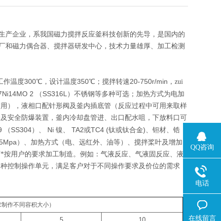
生产企业，系我国磁力搅拌反应釜科技创新的先导，是国内的
厂和磁力偶合器、搅拌器研发中心，技术力量雄厚、加工检测
300
350
20-750r/min
工作温度
℃，设计温度
℃；搅拌转速
，zui
7Ni14MO 2
SS316L
（
）不锈钢等多种可选；加热方式为电加
空用），液相口配针形阀及釜内插底管（反应过程中可用来取样
表及安全防爆装置，釜内冷却盘管进、出口配水咀，下放料口可
9
SS304
Ni
TA2
TC4 (
)
（
）、
镍、
或
钛或钛合金
、钽材、锆
35Mpa
）、加热方式（电、远红外、油等）、搅拌桨叶及增加
QQ咨询
*按用户的要求加工制造。例如：气液反应、气液固反应、液
多种控制操作单元，满足客户对于不同操作要求及价位的需求，
电话
求制作不同容积大小）
在线留言
5
10