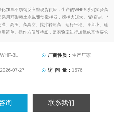
催化加氢不锈钢反应釜现货供应，生产的WHFS系列实验高
釜采用环形稀土永磁驱动搅拌器，搅拌力矩大、*静密封、*
高温、高压、高真空、搅拌转速高、运行平稳、噪音小、适
使用简单、操作方便等特点，是实验室进行加氢或其他要求
种搅拌反应的理想装置。
WHF-3L
厂商性质：
生产厂家
2026-07-27
访 问 量：
1676
咨询
联系我们