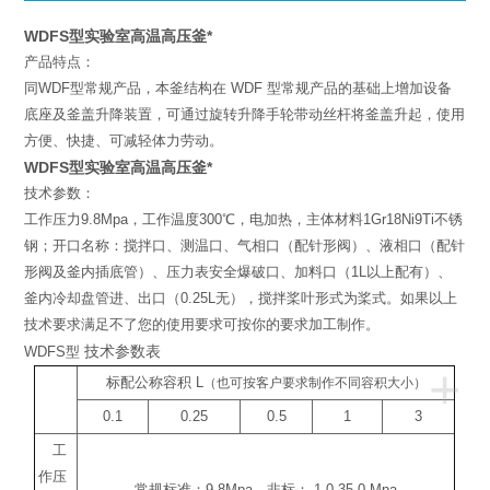
WDFS型实验室高温高压釜*
产品特点：
同WDF型常规产品，本釜结构在 WDF 型常规产品的基础上增加设备
底座及釜盖升降装置，可通过旋转升降手轮带动丝杆将釜盖升起，使用
方便、快捷、可减轻体力劳动。
WDFS型实验室高温高压釜*
技术参数：
工作压力9.8Mpa，工作温度300℃，电加热，主体材料1Gr18Ni9Ti不锈
钢；开口名称：搅拌口、测温口、气相口（配针形阀）、液相口（配针
形阀及釜内插底管）、压力表安全爆破口、加料口（1L以上配有）、
釜内冷却盘管进、出口（0.25L无），搅拌桨叶形式为桨式。如果以上
技术要求满足不了您的使用要求可按你的要求加工制作。
技术参数表
WDFS型
+
标配公称容积
L
（也可按客户要求制作不同容积大小）
0.1
0.25
0.5
1
3
工
作压