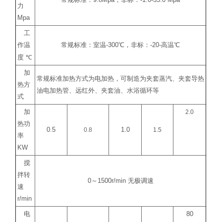
常规标准：
9.8Mpa
，非标：
-1.0-35.0 Mpa
力
Mpa
工
作温
常规标准：室温
-300
℃
，非标：
-20-
高温
℃
度
℃
加
常规标准加热方式为电加热，可制造为夹套蒸汽、夹套导热
热方
油电加热管、远红外、夹套油、水浴循环等
式
加
2.0
热功
0.5
0.8
1.0
1.5
率
KW
搅
拌转
0
～
1500r/min
无极调速
速
r/min
电
80