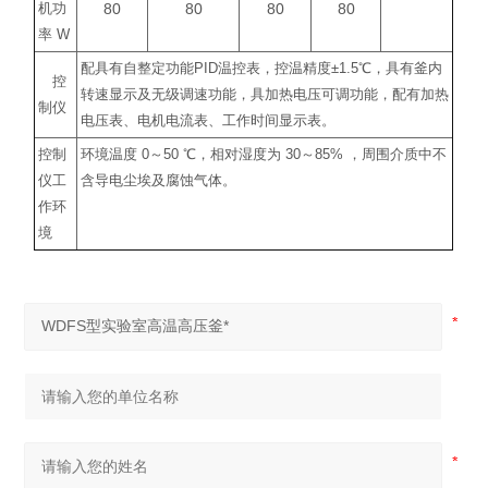
80
80
80
80
机功
率
W
配具有自整定功能
PID
温控表，控温精度
±1.5
℃
，具有釜内
控
转速显示及无级调速功能，具加热电压可调功能，配有加热
制仪
电压表、电机电流表、工作时间显示表。
控制
环境温度
0
～
50
℃
，相对湿度为
30
～
85%
，周围介质中不
仪工
含导电尘埃及腐蚀气体。
作环
境