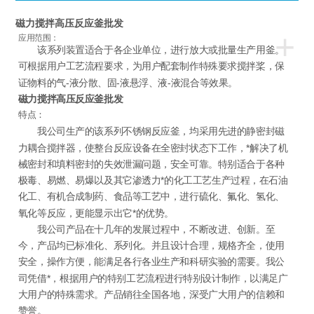
磁力搅拌高压反应釜批发
+
应用范围：
该系列装置适合于各企业单位，进行放大或批量生产用釜。
可根据用户工艺流程要求，为用户配套制作特殊要求搅拌桨，保
证物料的气-液分散、固-液悬浮、液-液混合等效果。
磁力搅拌高压反应釜批发
特点：
我公司生产的该系列不锈钢反应釜，均采用先进的静密封磁
力耦合搅拌器，使整台反应设备在全密封状态下工作，*解决了机
械密封和填料密封的失效泄漏问题，安全可靠。特别适合于各种
极毒、易燃、易爆以及其它渗透力*的化工工艺生产过程，在石油
化工、有机合成制药、食品等工艺中，进行硫化、氟化、氢化、
氧化等反应，更能显示出它*的优势。
我公司产品在十几年的发展过程中，不断改进、创新。至
今，产品均已标准化、系列化。并且设计合理，规格齐全，使用
安全，操作方便，能满足各行各业生产和科研实验的需要。我公
司凭借*，根据用户的特别工艺流程进行特别设计制作，以满足广
大用户的特殊需求。产品销往全国各地，深受广大用户的信赖和
赞誉。