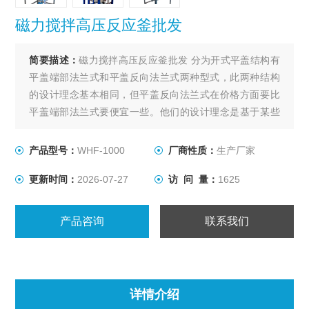
磁力搅拌高压反应釜批发
简要描述：
磁力搅拌高压反应釜批发 分为开式平盖结构有
平盖端部法兰式和平盖反向法兰式两种型式，此两种结构
的设计理念基本相同，但平盖反向法兰式在价格方面要比
平盖端部法兰式要便宜一些。他们的设计理念是基于某些
化工产品在生产过程中需要较高的压力（4.0-35Mpa），对
温度没有太大的限制，容积较小（3000L以下）的工况条
产品型号：
WHF-1000
厂商性质：
生产厂家
件。
更新时间：
2026-07-27
访 问 量：
1625
产品咨询
联系我们
详情介绍