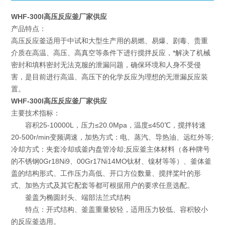
WHF-300l高压反应釜厂家供应
产品特点：
高压反应釜
适用于中试和大型生产用的易燃、易爆、剧毒、贵重
介质在高温、高压、高真空等条件下进行搅拌反应，*解决了机械
密封和填料密封无法克服的泄漏问题，确保环境和人身不受侵
害，是目前进行高温、高压下的化学反应为理想的无泄漏反应装
置。
WHF-300l高压反应釜厂家供应
主要技术指标：
容积25-10000L，压力≤20.0Mpa，温度≤450℃，搅拌转速
20-500r/min变频调速，加热方式：电、蒸汽、导热油、远红外等;
冷却方式：夹套冷却或釜内盘管冷却;反应釜主体材料（各种牌号
的不锈钢0Gr18Ni9、00Gr17Ni14MO钛材、镍材等等）、釜体釜
盖的结构形式、工作压力高低、开口方位数量、搅拌桨叶的形
式、加热方式及其它配套等都可根据用户的要求任意选配。
釜盖为椭圆封头、端部法兰式结构
特点：开式结构、釜盖重量较轻，适用压力较低、容积较小
的反应釜选用。