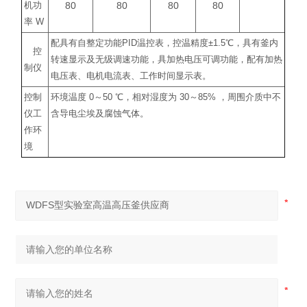
80
80
80
80
机功
率
W
配具有自整定功能
PID
温控表，控温精度
±1.5
℃
，具有釜内
控
转速显示及无级调速功能，具加热电压可调功能，配有加热
制仪
电压表、电机电流表、工作时间显示表。
控制
环境温度
0
～
50
℃
，相对湿度为
30
～
85%
，周围介质中不
仪工
含导电尘埃及腐蚀气体。
作环
境