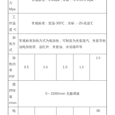
常规标准：
9.8Mpa
，非标：
-1.0-35.0 Mpa
力
Mpa
工
作温
常规标准：室温
-300
℃
，非标：
-20-
高温
℃
度
℃
加
常规标准加热方式为电加热，可制造为夹套蒸汽、夹套导热
热方
油电加热管、远红外、夹套油、水浴循环等
式
加
2.0
热功
0.5
0.8
1.0
1.5
率
KW
搅
拌转
0
～
1500r/min
无极调速
速
r/min
电
80