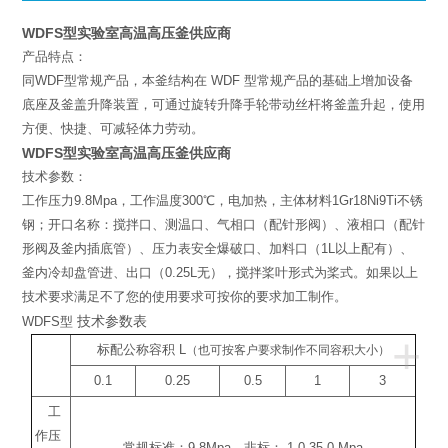
WDFS型实验室高温高压釜供应商
产品特点：
同WDF型常规产品，本釜结构在 WDF 型常规产品的基础上增加设备
底座及釜盖升降装置，可通过旋转升降手轮带动丝杆将釜盖升起，使用
方便、快捷、可减轻体力劳动。
WDFS型实验室高温高压釜供应商
技术参数：
工作压力9.8Mpa，工作温度300℃，电加热，主体材料1Gr18Ni9Ti不锈
钢；开口名称：搅拌口、测温口、气相口（配针形阀）、液相口（配针
形阀及釜内插底管）、压力表安全爆破口、加料口（1L以上配有）、
釜内冷却盘管进、出口（0.25L无），搅拌桨叶形式为桨式。如果以上
技术要求满足不了您的使用要求可按你的要求加工制作。
技术参数表
WDFS型
+
标配公称容积
L
（也可按客户要求制作不同容积大小）
0.1
0.25
0.5
1
3
工
作压