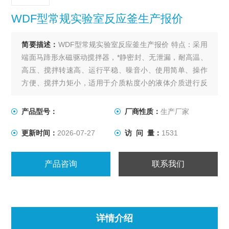
WDF型常规实验室反应釜生产报价
简要描述：
WDF型常规实验室反应釜生产报价 特点：采用
端面马蹄形永磁驱动搅拌器，*静密封、无泄漏，耐高温、
高压、搅拌转速高、运行平稳、噪音小、使用简单、操作
方便、搅拌力矩小，适用于介质粘度小的液体介质进行反
应，不适用于粘度大的、带固体料或催化剂的介质进行反
应。
产品型号：
厂商性质：
生产厂家
更新时间：
2026-07-27
访 问 量：
1531
产品咨询
联系我们
详情介绍