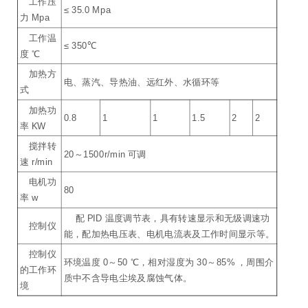
工作压
≤ 35.0 Mpa
力 Mpa
工作温
≤ 350℃
度 ℃
加热方
电、蒸汽、导热油、远红外、水循环等
式
加热功
0.8
1
1
1.5
2
2
率 KW
搅拌转
20～1500r/min 可调
速 r/min
电机功
80
率 w
配 PID 温度调节表，具有转速显示和无级调速功
控制仪
能，配加热电压表、电机电流表及工作时间显示等。
控制仪
环境温度 0～50 ℃，相对湿度为 30～85% ，周围介
的工作环
质中不含导电尘埃及腐蚀气体。
境