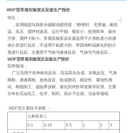
WDF型常规实验室反应釜生产报价
+
特点：
采用端面马蹄形永磁驱动搅拌器，*静密封、无泄漏，耐高
温、高压、搅拌转速高、运行平稳、噪音小、使用简单、操作
方便、搅拌力矩小。常规实验室反应釜适用于介质粘度小的液
体介质进行反应，不适用于粘度大的、带固体料或催化剂的介
质进行反应。主要用于气体与液体反应、气体与气体反应 。
WDF型常规实验室反应釜生产报价
应用领域：
广泛应用于各种催化反应、高温高压合成、加氢反应、气液
两相、液液两相、放热反应、组成测试、稳定性、腐蚀性测
试、精细加工、超临界反映、催化剂评价和发展等应用、主要
分布在石油化工、化学、制药、高分子合成、冶金等领域。
WDF型主要技术参数：
公称容积 L
0.1
0.25
0.5
1
2
3