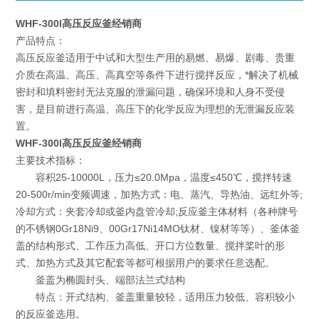
WHF-300l高压反应釜经销商
产品特点：
高压反应釜
适用于中试和大型生产用的易燃、易爆、剧毒、贵重
介质在高温、高压、高真空等条件下进行搅拌反应，*解决了机械
密封和填料密封无法克服的泄漏问题，确保环境和人身不受侵
害，是目前进行高温、高压下的化学反应为理想的无泄漏反应装
置。
WHF-300l高压反应釜经销商
主要技术指标：
容积25-10000L，压力≤20.0Mpa，温度≤450℃，搅拌转速
20-500r/min变频调速，加热方式：电、蒸汽、导热油、远红外等;
冷却方式：夹套冷却或釜内盘管冷却;反应釜主体材料（各种牌号
的不锈钢0Gr18Ni9、00Gr17Ni14MO钛材、镍材等等）、釜体釜
盖的结构形式、工作压力高低、开口方位数量、搅拌桨叶的形
式、加热方式及其它配套等都可根据用户的要求任意选配。
釜盖为椭圆封头、端部法兰式结构
特点：开式结构、釜盖重量较轻，适用压力较低、容积较小
的反应釜选用。