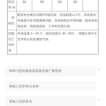
80
80
80
80
机功
率
W
配具有自整定功能
PID
温控表，控温精度
±1.5
℃
，具有釜内
控
转速显示及无级调速功能，具加热电压可调功能，配有加热
制仪
电压表、电机电流表、工作时间显示表。
控制
环境温度
0
～
50
℃
，相对湿度为
30
～
85%
，周围介质中不
仪工
含导电尘埃及腐蚀气体。
作环
境