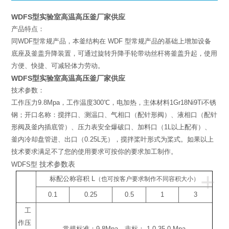
WDFS型实验室高温高压釜厂家供应
产品特点：
同WDF型常规产品，本釜结构在 WDF 型常规产品的基础上增加设备
底座及釜盖升降装置，可通过旋转升降手轮带动丝杆将釜盖升起，使用
方便、快捷、可减轻体力劳动。
WDFS型实验室高温高压釜厂家供应
技术参数：
工作压力9.8Mpa，工作温度300℃，电加热，主体材料1Gr18Ni9Ti不锈
钢；开口名称：搅拌口、测温口、气相口（配针形阀）、液相口（配针
形阀及釜内插底管）、压力表安全爆破口、加料口（1L以上配有）、
釜内冷却盘管进、出口（0.25L无），搅拌桨叶形式为桨式。如果以上
技术要求满足不了您的使用要求可按你的要求加工制作。
技术参数表
WDFS型
+
标配公称容积
L
（也可按客户要求制作不同容积大小）
0.1
0.25
0.5
1
3
工
作压