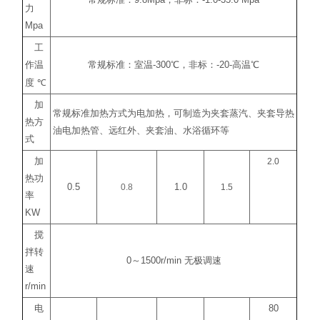
常规标准：
9.8Mpa
，非标：
-1.0-35.0 Mpa
力
Mpa
工
作温
常规标准：室温
-300
℃
，非标：
-20-
高温
℃
度
℃
加
常规标准加热方式为电加热，可制造为夹套蒸汽、夹套导热
热方
油电加热管、远红外、夹套油、水浴循环等
式
加
2.0
热功
0.5
0.8
1.0
1.5
率
KW
搅
拌转
0
～
1500r/min
无极调速
速
r/min
电
80