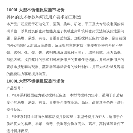
1000L大型不锈钢反应釜市场价
具体的技术参数均可按用户要求加工制造!
本产品广泛应用于石油化工、医药、染料、矿冶、军工及大专院校隶属的科
研单位，以其优良的密封性能克服了机械密封和填料密封无法解决的泄漏问
题，是易燃、易爆、有毒、贵重介质加温、加压搅拌反应的*设备，是目前国
内外Z理想的无泄漏反应装置。反应釜的主体材质（主要有各种牌号的不锈
钢、碳钢、钛、镍、钽、透明玻璃及四氟衬里等）、结构形式、压力高低、
加热方式、搅拌桨叶的形式都可根据用户的要求任意选配，并可根据用户的
要求承接配套冷凝器、蒸发器等非标设备的设计制作，并可为各种釜及容器
的配套磁力驱动搅拌装置。
1000L大型不锈钢反应釜市场价
产品型号：
1、WDF系列端面磁力驱动搅拌反应釜：本型号搅拌力矩小、适用于介质粘
度小的易燃、易爆、有毒、贵重等介质在高温、高压、高转速等条件下进行
搅拌反应。
2、WHF系列稀土环向永磁驱动搅拌反应釜：本型号搅拌力矩大，适用于介
质粘度大的易燃、易爆、有毒、贵重等介质在高温、高压、高转速等条件下
进行搅拌反应。