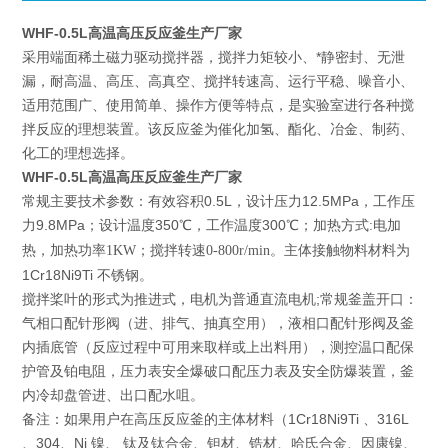
WHF-0.5L高温高压反应釜生产厂家
采用端面稀土磁力驱动搅拌器，搅拌力矩较小、*静密封、无泄
漏，耐高温、高压、高真空、搅拌转速高、运行平稳、噪音小、
适用范围广、使用简单、操作方便等特点，是实验室进行各种搅
拌反应的理想装置。该反应釜为催化加氢、酯化、冶金、制药、
化工的理想选择。
WHF-0.5L高温高压反应釜生产厂家
常规主要技术参数：有效容积0.5L，设计压力12.5MPa，工作压
力9.8MPa；设计温度350
300
℃，工作温度
℃；加热方式:电加
主体接触物料材料为
热，加热功率1KW；搅拌转速0-800r/min。
1Cr18Ni9Ti 不锈钢。
搅拌桨叶的形式为推进式，电机为普通直流电机;常规釜盖开口：
气相口配针形阀（进、排气、抽真空用），液相口配针形阀及釜
内插底管（反应过程中可用来取样或上出料用），测控温口配保
护管及铂电阻，压力表安全爆破口配压力表及安全防爆装置，釜
内冷却盘管进、出口配水咀。
备注：如果用户在高压反应釜的主体材料（1Cr18Ni9Ti 、316L
、304、Ni 镍、 钛及钛合金、钽材、锆材、哈氏合金、因康镍、