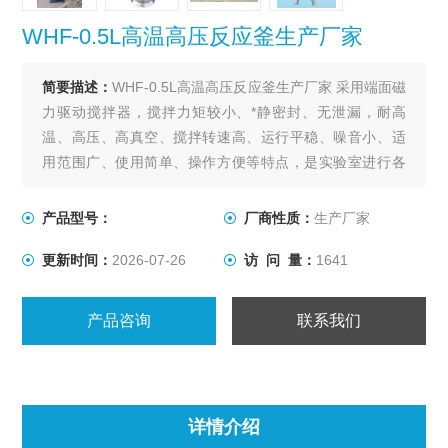
WHF-0.5L高温高压反应釜生产厂家
简要描述：
WHF-0.5L高温高压反应釜生产厂家 采用端面磁
力驱动搅拌器，搅拌力矩较小、*静密封、无泄漏，耐高
温、高压、高真空、搅拌转速高、运行平稳、噪音小、适
用范围广、使用简单、操作方便等特点，是实验室进行各
种搅拌反应的理想装置。该反应釜为催化加氢、酯化、冶
金、制药、化工的理想选择。
产品型号：
厂商性质：
生产厂家
更新时间：
2026-07-26
访 问 量：
1641
产品咨询
联系我们
详情介绍