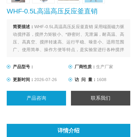
WHF-0.5L高温高压反应釜直销
简要描述：
WHF-0.5L高温高压反应釜直销 采用端面磁力驱
动搅拌器，搅拌力矩较小、*静密封、无泄漏，耐高温、高
压、高真空、搅拌转速高、运行平稳、噪音小、适用范围
广、使用简单、操作方便等特点，是实验室进行各种搅拌
反应的理想装置。该反应釜为催化加氢、酯化、冶金、制
药、化工的理想选择。
产品型号：
厂商性质：
生产厂家
更新时间：
2026-07-26
访 问 量：
1608
产品咨询
联系我们
详情介绍