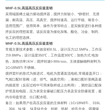
WHF-0.5L高温高压反应釜直销
采用端面稀土磁力驱动搅拌器，搅拌力矩较小、*静密封、无泄
漏，耐高温、高压、高真空、搅拌转速高、运行平稳、噪音小、
适用范围广、使用简单、操作方便等特点，是实验室进行各种搅
拌反应的理想装置。该反应釜为催化加氢、酯化、冶金、制药、
化工的理想选择。
WHF-0.5L高温高压反应釜直销
常规主要技术参数：有效容积0.5L，设计压力12.5MPa，工作压
力9.8MPa；设计温度350
300
℃，工作温度
℃；加热方式:电加
主体接触物料材料为
热，加热功率1KW；搅拌转速0-800r/min。
1Cr18Ni9Ti 不锈钢。
搅拌桨叶的形式为推进式，电机为普通直流电机;常规釜盖开口：
气相口配针形阀（进、排气、抽真空用），液相口配针形阀及釜
内插底管（反应过程中可用来取样或上出料用），测控温口配保
护管及铂电阻，压力表安全爆破口配压力表及安全防爆装置，釜
内冷却盘管进、出口配水咀。
备注：如果用户在高压反应釜的主体材料（1Cr18Ni9Ti 、316L
、304、Ni 镍、 钛及钛合金、钽材、锆材、哈氏合金、因康镍、