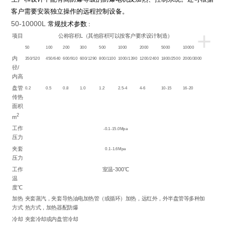
客户需要安装独立操作的远程控制设备。
50-10000L
常规技术参数
:
+
项目
公称容积L（其他容积可以按客户要求设计制造）
50
100
200
300
500
1000
2000
5000
10000
内
350/520
450/640
600/910
600/1290
800/1100
1000/1390
1200/2400
1800/2500
2000/3000
径/
内高
盘管
0.2
0.5
0.8
1.0
1.2
2.5-4
4-6
10-15
16-20
传热
面积
2
m
工作
-0.1-15.0Mpa
压力
夹套
0.1-1.6Mpa
压力
工作
室温-300℃
温
度℃
加热
夹套蒸汽，夹套导热油电加热管（或循环）加热，远红外，外半盘管等多种加
方式
热方式，加热器配防爆
冷却
夹套冷却或内盘管冷却