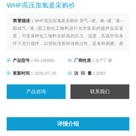
WHF高压加氢釜采购价
简要描述：
WHF高压加氢釜采购价 系气--液、液--液、液--
固或气--液--固三相化工物料进行化学反应的搅拌反应装
置，可使各种化工物料在较高的压力、温度、高真空等条
件下充分搅拌，以强化传质和传热过程，是各种易燃、易
爆、有毒、贵重等介质在高温、高压、高真空等条件下进
行搅拌反应的选设备。
产品型号：
50-10000L
厂商性质：
生产厂家
更新时间：
2026-07-26
访 问 量：
2082
产品咨询
联系我们
详情介绍