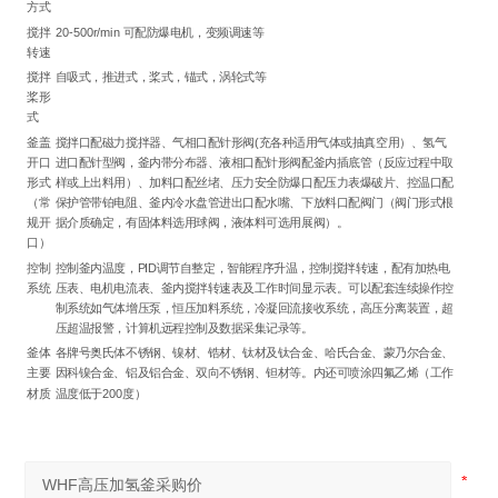
方式
搅拌
20-500r/min 可配防爆电机，变频调速等
转速
搅拌
自吸式，推进式，桨式，锚式，涡轮式等
桨形
式
釜盖
搅拌口配磁力搅拌器、气相口配针形阀(充各种适用气体或抽真空用）、氢气
开口
进口配针型阀，釜内带分布器、液相口配针形阀配釜内插底管（反应过程中取
形式
样或上出料用）、加料口配丝堵、压力安全防爆口配压力表爆破片、控温口配
（常
保护管带铂电阻、釜内冷水盘管进出口配水嘴、下放料口配阀门（阀门形式根
规开
据介质确定，有固体料选用球阀，液体料可选用展阀）。
口）
控制
控制釜内温度，PID调节自整定，智能程序升温，控制搅拌转速，配有加热电
系统
压表、电机电流表、釜内搅拌转速表及工作时间显示表。可以配套连续操作控
制系统如气体增压泵，恒压加料系统，冷凝回流接收系统，高压分离装置，超
压超温报警，计算机远程控制及数据采集记录等。
釜体
各牌号奥氏体不锈钢、镍材、锆材、钛材及钛合金、哈氏合金、蒙乃尔合金、
主要
因科镍合金、铝及铝合金、双向不锈钢、钽材等。内还可喷涂四氟乙烯（工作
材质
温度低于200度）