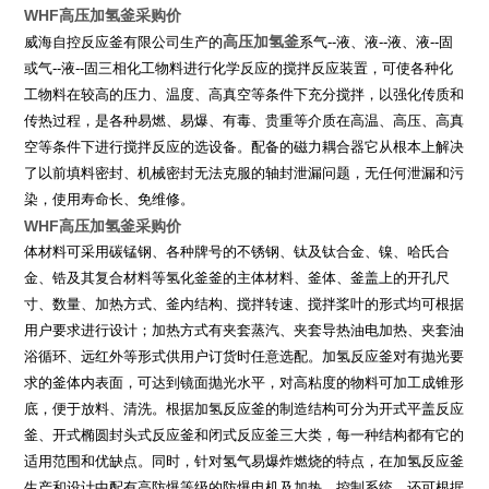
WHF高压加氢釜采购价
高压加氢釜
威海自控反应釜有限公司生产的
系气
--
液、液
--
液、液
--
固
或气
--
液
--
固三相化工物料进行化学反应的搅拌反应装置，可使各种化
工物料在较高的压力、温度、高真空等条件下充分搅拌，以强化传质和
传热过程，是各种易燃、易爆、有毒、贵重等介质在高温、高压、高真
空等条件下进行搅拌反应的选设备。配备的磁力耦合器它从根本上解决
了以前填料密封、机械密封无法克服的轴封泄漏问题，无任何泄漏和污
染，使用寿命长、免维修。
WHF高压加氢釜采购价
体材料可采用碳锰钢、各种牌号的不锈钢、钛及钛合金、镍、哈氏合
金、锆及其复合材料等氢化釜釜的主体材料、釜体、釜盖上的开孔尺
寸、数量、加热方式、釜内结构、搅拌转速、搅拌桨叶的形式均可根据
用户要求进行设计；加热方式有夹套蒸汽、夹套导热油电加热、夹套油
浴循环、远红外等形式供用户订货时任意选配。加氢反应釜对有抛光要
求的釜体内表面，可达到镜面抛光水平，对高粘度的物料可加工成锥形
底，便于放料、清洗。根据加氢反应釜的制造结构可分为开式平盖反应
釜、开式椭圆封头式反应釜和闭式反应釜三大类，每一种结构都有它的
适用范围和优缺点。同时，针对氢气易爆炸燃烧的特点，在加氢反应釜
生产和设计中配有高防爆等级的防爆电机及加热、控制系统。还可根据