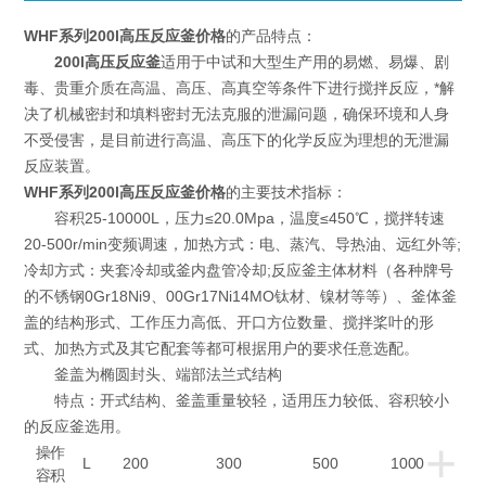
WHF系列200l高压反应釜价格
的
产品特点：
200l高压反应釜
适用于中试和大型生产用的易燃、易爆、剧
毒、贵重介质在高温、高压、高真空等条件下进行搅拌反应，*解
决了机械密封和填料密封无法克服的泄漏问题，确保环境和人身
不受侵害，是目前进行高温、高压下的化学反应为理想的无泄漏
反应装置。
WHF系列200l高压反应釜价格
的
主要技术指标：
容积25-10000L，压力≤20.0Mpa，温度≤450℃，搅拌转速
20-500r/min变频调速，加热方式：电、蒸汽、导热油、远红外等;
冷却方式：夹套冷却或釜内盘管冷却;反应釜主体材料（各种牌号
的不锈钢0Gr18Ni9、00Gr17Ni14MO钛材、镍材等等）、釜体釜
盖的结构形式、工作压力高低、开口方位数量、搅拌桨叶的形
式、加热方式及其它配套等都可根据用户的要求任意选配。
釜盖为椭圆封头、端部法兰式结构
特点：开式结构、釜盖重量较轻，适用压力较低、容积较小
的反应釜选用。
+
操作
L
200
300
500
1000
容积