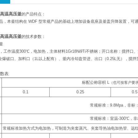
室高温高压釜
的产品特点：
产品，本釜结构在 WDF 型常规产品的基础上增加设备底座及釜盖升降装置，
室高温高压釜
的技术参数：
釜
pa，工作温度300℃，电加热，主体材料1Gr18Ni9Ti不锈钢；开口名称：
全爆破口、加料口（1L以上配有）、釜内冷却盘管进、出口（0.25L无），
。
参数表
标配公称容积
L
（也可按客户要
0.1
0.25
0.5
常规标准：
9.8Mpa
，非标
常规标准：室温
-300
℃
，非
常规标准加热方式为电加热，可制造为夹套蒸汽、夹套导热油电加热管、远