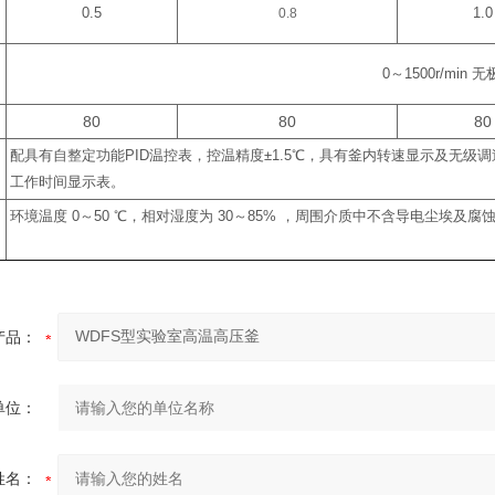
0.5
0.8
1.0
0
～
1500r/min
无
80
80
80
配具有自整定功能
PID
温控表，控温精度
±1.5
℃
，具有釜内转速显示及无级调
工作时间显示表。
环境温度
0
～
50
℃
，相对湿度为
30
～
85%
，周围介质中不含导电尘埃及腐
产品：
单位：
姓名：