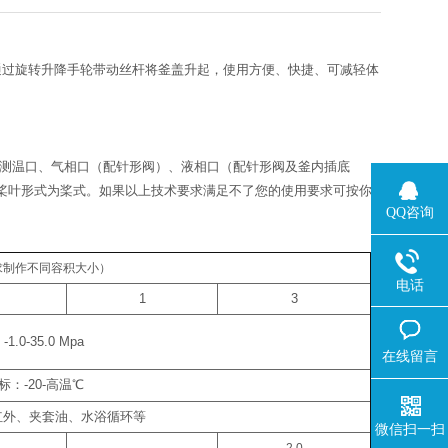
可通过旋转升降手轮带动丝杆将釜盖升起，使用方便、快捷、可减轻体
搅拌口、测温口、气相口（配针形阀）、液相口（配针形阀及釜内插底
搅拌桨叶形式为桨式。如果以上技术要求满足不了您的使用要求可按你
QQ咨询
求制作不同容积大小）
电话
1
3
：
-1.0-35.0 Mpa
在线留言
标：
-20-
高温
℃
红外、夹套油、水浴循环等
微信扫一扫