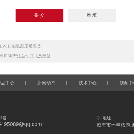
00LWHF加氢高压反应釜
LWHFSK型法兰快开式反应釜
|
|
|
产品中心
新闻动态
技术中心
视频中
邮箱
地址
5495089@qq.com
威海市环翠旅游