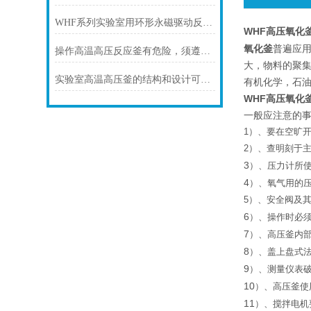
WHF系列实验室用环形永磁驱动反应釜特点及用途
WHF高压氧化
氧化釜
普遍应
操作高温高压反应釜有危险，须遵守安全操作规程
大，物料的聚
实验室高温高压釜的结构和设计可以提供出色的热均匀性和压力稳定性
有机化学，石
WHF高压氧化
一般应注意的
1
）
、
要在空旷
2
）
、
查明刻于
3
）
、压力计所
4
）
、氧气用的
5
）
、
安全阀及
6
）
、操作时必
7
）
、高压釜内
8
）
、
盖上盘式
9
）
、
测量仪表
10
）
、高压釜使
11
）
、搅拌电机