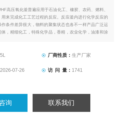
WHF高压氧化釜普遍应用于石油化工、橡胶、农药、燃料、
，用来完成化工工艺过程的反应。反应釜内进行化学反应的
操作条件差异很大，物料的聚集状态也各不一样产品广泛运
间体，精细化工，特殊化学品，香精，农业化学，油漆和涂
和表面活性剂，聚合体，有机化学，石油化工，树脂，催化
业。
5L
厂商性质：
生产厂家
2026-07-26
访 问 量：
1741
咨询
联系我们