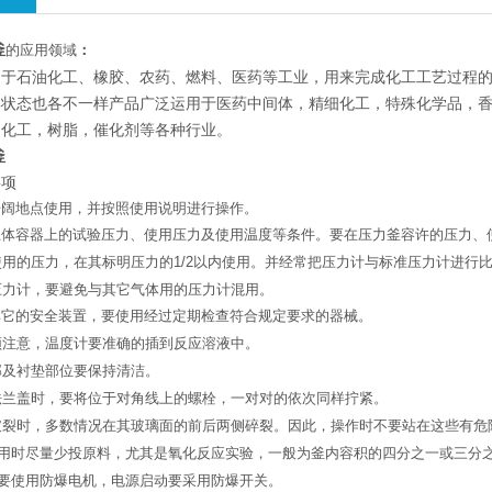
釜
的应用领域
：
用于石油化工、橡胶、农药、燃料、医药等工业，用来完成化工工艺过程
集状态也各不一样产品广泛运用于医药中间体，精细化工，特殊化学品，
油化工，树脂，催化剂等各种行业。
釜
事项
开阔地点使用，并按照使用说明进行操作。
主体容器上的试验压力、
使用压力及使用温度
等条件。要在压力釜容许的压力、
使用的压力，在其标明压力的
1/2
以内使用。
并经常把压力计与标准压力计进行
压力计，要避免与其它气体用的压力计混用。
其它的安全装置，
要使用经过定期检查符合规定要
求的器械。
须注意，温度计要准确的插到反应溶液中。
部及衬垫部位要保持清洁。
法兰盖时，
要将位于对角线上的螺栓，
一对对的依
次同样拧紧。
破裂时，多数情况在其玻璃面的前后两侧碎裂。因
此，操作时不要站在这些有危
用时尽量少投原料，尤其是氧化反应实验，一般
为釜内容积的四分之一或三分之
要使用防爆电机，电源启动要采用防爆开关。