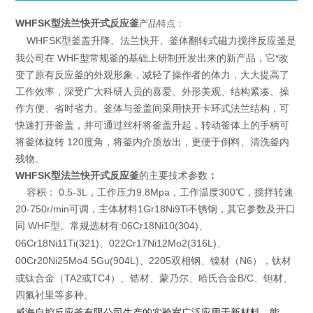
WHFSK型法兰快开式反应釜
产品特点：
WHFSK型釜盖升降、法兰快开、釜体翻转式磁力搅拌反应釜是
我公司在 WHF型常规釜的基础上研制开发出来的新产品，它*改
变了原有反应釜的外观形象，减轻了操作者的体力，大大提高了
工作效率，深受广大科研人员的喜爱。外形美观、结构紧凑、操
作方便、省时省力。釜体与釜盖间采用快开卡环式法兰结构，可
快速打开釜盖，并可通过丝杆将釜盖升起，转动釜体上的手柄可
将釜体旋转 120度角，将釜内介质放出，更便于倒料、清洗釜内
残物。
WHFSK型法兰快开式反应釜
的主要技术参数
：
容积： 0.5-3L，工作压力9.8Mpa，工作温度300℃，搅拌转速
20-750r/min可调，主体材料1Gr18Ni9Ti不锈钢，其它参数及开口
同 WHF型。
:06Cr18Ni10(304)
常规选材有
、
06Cr18Ni11Ti(321)
022Cr17Ni12Mo2(316L)
、
、
00Cr20Ni25Mo4.5Gu(904L)
2205
N6
、
双相钢、镍材（
），钛材
TA2
TC4
B/C
或钛合金（
或
）、锆材、蒙乃尔、哈氏合金
、钽材、
四氟衬里等多种。
威海自控反应釜有限公司生产的实验室
广泛应用于新材料、能