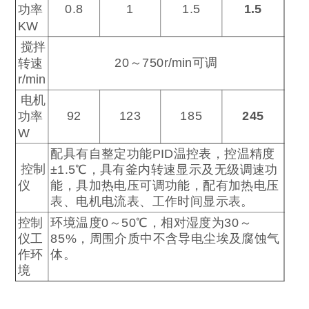
0.8
1
1.5
1.5
功率
KW
搅拌
20
～
750r/min
可调
转速
r/min
电机
92
123
185
245
功率
W
配具有自整定功能
PID
温控表，控温精度
控制
±1.5
℃
，具有釜内转速显示及无级调速功
仪
能，具加热电压可调功能，配有加热电压
表、电机电流表、工作时间显示表。
控制
环境温度
0
～
50
℃
，相对湿度为
30
～
仪工
85%
，周围介质中不含导电尘埃及腐蚀气
作环
体。
境