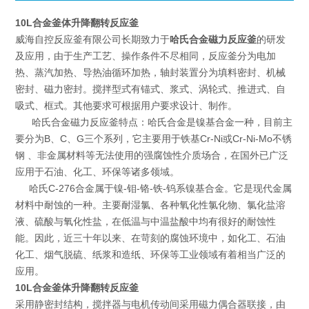
10L合金釜体升降翻转反应釜
威海自控反应釜有限公司长期致力于
哈氏合金磁力反应釜
的研发
及应用，由于生产工艺、操作条件不尽相同，反应釜分为电加
热、蒸汽加热、导热油循环加热，轴封装置分为填料密封、机械
密封、磁力密封。搅拌型式有锚式、浆式、涡轮式、推进式、自
吸式、框式。其他要求可根据用户要求设计、制作。
哈氏合金磁力反应釜特点：哈氏合金是镍基合金一种，目前主
要分为B、C、G三个系列，它主要用于铁基Cr-Ni或Cr-Ni-Mo不锈
钢 、非金属材料等无法使用的强腐蚀性介质场合，在国外已广泛
应用于石油、化工、环保等诸多领域。
哈氏C-276合金属于镍-钼-铬-铁-钨系镍基合金。它是现代金属
材料中耐蚀的一种。主要耐湿氯、各种氧化性氯化物、氯化盐溶
液、硫酸与氧化性盐，在低温与中温盐酸中均有很好的耐蚀性
能。因此，近三十年以来、在苛刻的腐蚀环境中，如化工、石油
化工、烟气脱硫、纸浆和造纸、环保等工业领域有着相当广泛的
应用。
10L合金釜体升降翻转反应釜
采用静密封结构，搅拌器与电机传动间采用磁力偶合器联接，由