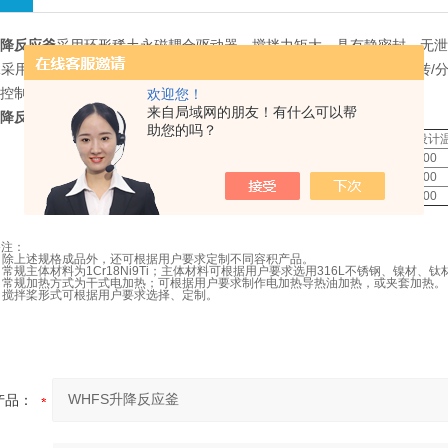
升降反应釜
采用环形稀土永磁耦合驱动器，搅拌力矩大，具有静密封、无泄漏的
采用自润滑耐磨轴套，搅拌桨采用推进式搅拌桨，转速可高达到800转/
温度控制仪表，温度控制精确。
欢迎您！
来自局域网的朋友！有什么可以帮
升降反应釜
规格与技术参数表：
助您的吗？
型号
容积（L）
设计压力（MPa）
工作压力（MPa）
设计
WHFS—5
5
-0.1—25
-0.1—18
300
WHFS—10
10
-0.1—25
-0.1—18
300
WHFS—20
20
-0.1—25
-0.1—18
300
备注：
. 除上述规格成品外，还可根据用户要求定制不同容积产品。
. 常规主体材料为1Cr18Ni9Ti；主体材料可根据用户要求选用316L不锈钢、镍
3. 常规加热方式为干式电加热；可根据用户要求制作电加热导热油加热，或夹套加热。
. 搅拌桨形式可根据用户要求选择、定制。
产品：