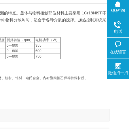
QQ咨询
特点。釜体与物料接触部位材料主要采用 1Cr18NI9Ti不
分钟;物料分散均匀，适合于各种介质的搅拌。加热控制系统采
电话
温度
搅拌转速（rpm）
电机功率（W）
0—800
355
0—800
600
在线留言
0—800
750
微信扫一扫
材、钛材、钽材、锆材、哈氏合金、内衬聚四氟乙稀等特殊材质。