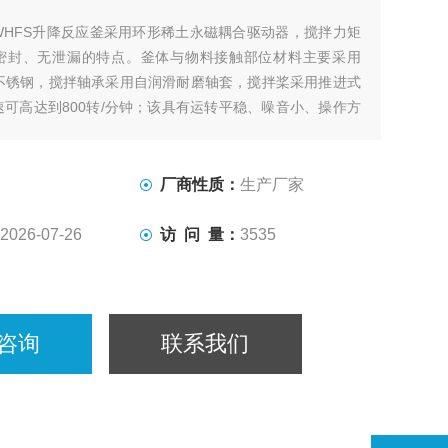
WHFS升降反应釜采用环形稀土永磁耦合驱动器，搅拌力矩
密封、无泄漏的特点。釜体与物料接触部位材料主要采用
I9Ti不锈钢，搅拌轴承采用自润滑耐磨轴套，搅拌桨采用推进式
可高达到800转/分钟；该具有运转平稳、噪音小、操作方
是实验室中进行各种化学反应的理想装置。
厂商性质：
生产厂家
2026-07-26
访 问 量：
3535
咨询
联系我们