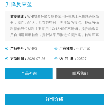
升降反应釜
简要描述：
WHFS型升降反应釜采用环形稀土永磁耦合驱动
器，搅拌力矩大，具有静密封、无泄漏的特点。釜体与物
料接触部位材料主要采用 1Cr18NI9Ti不锈钢，搅拌轴承采
用自润滑耐磨轴套，搅拌桨采用推进式搅拌桨，转速可高
达到800转/分钟；该具有运转平稳、噪音小、操作方便等
特点，是实验室中进行各种化学反应的理想装置。
产品型号：
WHFS
厂商性质：
生产厂家
更新时间：
2026-07-26
访 问 量：
20527
产品咨询
联系我们
详情介绍