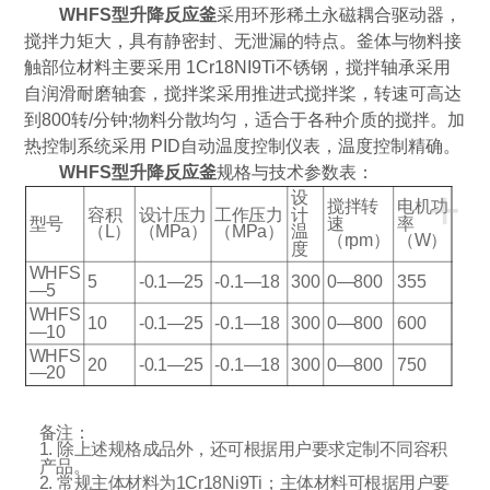
WHFS型升降反应釜
采用环形稀土永磁耦合驱动器，
搅拌力矩大，具有静密封、无泄漏的特点。釜体与物料接
触部位材料主要采用 1Cr18NI9Ti不锈钢，搅拌轴承采用
自润滑耐磨轴套，搅拌桨采用推进式搅拌桨，转速可高达
到800转/分钟;物料分散均匀，适合于各种介质的搅拌。加
热控制系统采用 PID自动温度控制仪表，温度控制精确。
WHFS型升降反应釜
规格与技术参数表：
+
设
搅拌转
电机功
容积
设计压力
工作压力
计
型号
速
率
（L）
（MPa）
（MPa）
温
（rpm）
（W）
度
WHFS
5
-0.1—25
-0.1—18
300
0—800
355
—5
WHFS
10
-0.1—25
-0.1—18
300
0—800
600
—10
WHFS
20
-0.1—25
-0.1—18
300
0—800
750
—20
备注：
1. 除上述规格成品外，还可根据用户要求定制不同容积
产品。
2. 常规主体材料为1Cr18Ni9Ti；主体材料可根据用户要