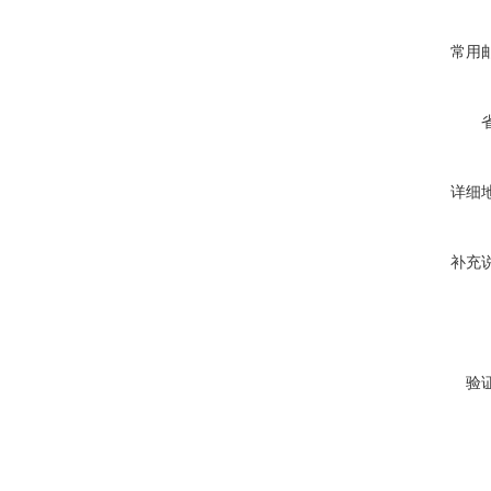
常用
详细
补充
验