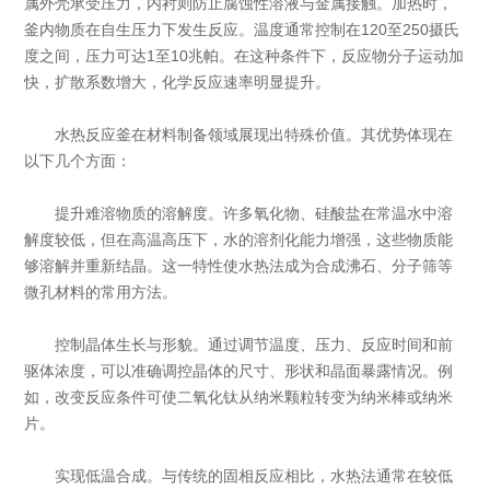
属外壳承受压力，内衬则防止腐蚀性溶液与金属接触。加热时，
釜内物质在自生压力下发生反应。温度通常控制在120至250摄氏
度之间，压力可达1至10兆帕。在这种条件下，反应物分子运动加
快，扩散系数增大，化学反应速率明显提升。
水热反应釜在材料制备领域展现出特殊价值。其优势体现在
以下几个方面：
提升难溶物质的溶解度。许多氧化物、硅酸盐在常温水中溶
解度较低，但在高温高压下，水的溶剂化能力增强，这些物质能
够溶解并重新结晶。这一特性使水热法成为合成沸石、分子筛等
微孔材料的常用方法。
控制晶体生长与形貌。通过调节温度、压力、反应时间和前
驱体浓度，可以准确调控晶体的尺寸、形状和晶面暴露情况。例
如，改变反应条件可使二氧化钛从纳米颗粒转变为纳米棒或纳米
片。
实现低温合成。与传统的固相反应相比，水热法通常在较低