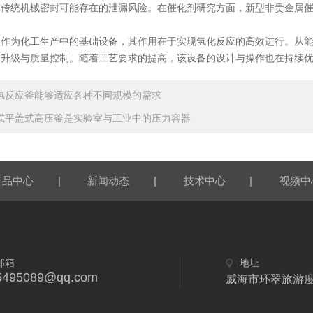
了传统机械密封可能存在的泄漏风险。在催化剂研究方面，新型非贵金属
为化工生产中的基础设备，其作用在于实现氢化反应的高效进行。从能
品升级与质量控制。随着工艺要求的提高，该设备的设计与操作也在持续
氢反应釜能够适应各种不同规模的需求
式平盖式高压釜是实验室与工业中的压力容器
|
|
|
产品中心
新闻动态
技术中心
视频中
邮箱
地址
5495089@qq.com
威海市环翠旅游