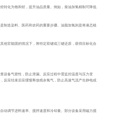
烃转化为饱和烃，提升油品质量。例如，柴油加氢精制可降低
是制造染料、医药和农药的重要步骤。油脂加氢则是将液态植
其他官能团的情况下，将特定双键或三键还原，获得目标化合
查设备气密性，防止泄漏。反应过程中需监控温度与压力变
外，反应结束后应缓慢释放残余氢气，防止高速气流产生静电或
并自动调节进料速率、搅拌速度和冷却量。部分设备采用磁力搅