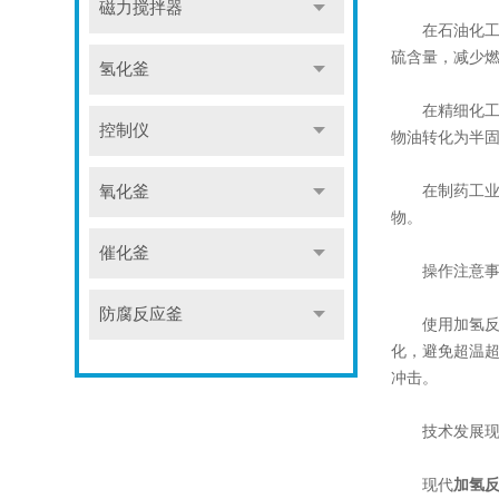
磁力搅拌器
在石油化工行
硫含量，减少
氢化釜
在精细化工领
控制仪
物油转化为半
在制药工业中
氧化釜
物。
催化釜
操作注意事
防腐反应釜
使用加氢反应
化，避免超温
冲击。
技术发展现
现代
加氢