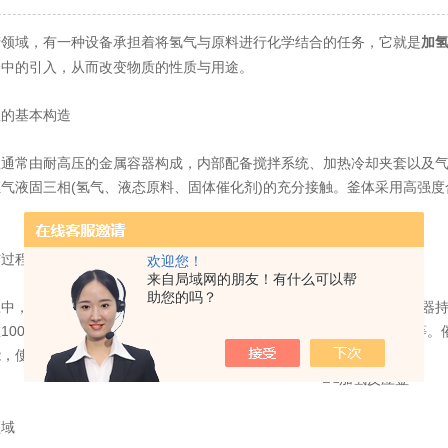
域，有一种设备承担着将氢气与原料进行化学结合的任务，它就是
加
子中的引入，从而改变物质的性质与用途。
的基本构造
常由耐高压的金属容器构成，内部配备搅拌系统、加热冷却夹套以及气
气液固三相(氢气、液态原料、固体催化剂)的充分接触。釜体采用高强
过程
欢迎您！
来自局域网的朋友！有什么可以帮
助您的吗？
，氢气被压缩后通入釜内，在催化剂作用下与原料发生反应。搅拌器持
100至400摄氏度之间，压力则根据具体工艺从几兆帕到数十兆帕不等
能，使氢分子更容易断裂并与原料结合。
域