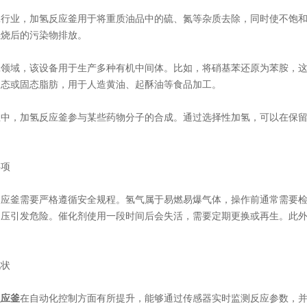
业，加氢反应釜用于将重质油品中的硫、氮等杂质去除，同时使不饱和
燃烧后的污染物排放。
域，该设备用于生产多种有机中间体。比如，将硝基苯还原为苯胺，这
固态或固态脂肪，用于人造黄油、起酥油等食品加工。
，加氢反应釜参与某些药物分子的合成。通过选择性加氢，可以在保留
项
釜需要严格遵循安全规程。氢气属于易燃易爆气体，操作前通常需要检
超压引发危险。催化剂使用一段时间后会失活，需要定期更换或再生。此
状
反应釜
在自动化控制方面有所提升，能够通过传感器实时监测反应参数，