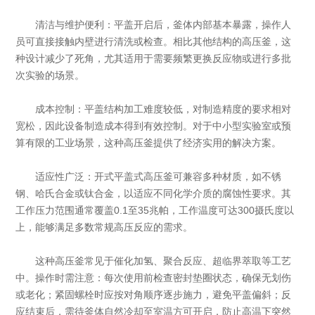
清洁与维护便利：平盖开启后，釜体内部基本暴露，操作人
员可直接接触内壁进行清洗或检查。相比其他结构的高压釜，这
种设计减少了死角，尤其适用于需要频繁更换反应物或进行多批
次实验的场景。
成本控制：平盖结构加工难度较低，对制造精度的要求相对
宽松，因此设备制造成本得到有效控制。对于中小型实验室或预
算有限的工业场景，这种高压釜提供了经济实用的解决方案。
适应性广泛：开式平盖式高压釜可兼容多种材质，如不锈
钢、哈氏合金或钛合金，以适应不同化学介质的腐蚀性要求。其
工作压力范围通常覆盖0.1至35兆帕，工作温度可达300摄氏度以
上，能够满足多数常规高压反应的需求。
这种高压釜常见于催化加氢、聚合反应、超临界萃取等工艺
中。操作时需注意：每次使用前检查密封垫圈状态，确保无划伤
或老化；紧固螺栓时应按对角顺序逐步施力，避免平盖偏斜；反
应结束后，需待釜体自然冷却至室温方可开启，防止高温下突然