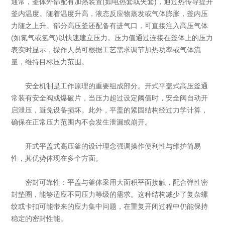
通常，釜体外部配有加热装置(如电热套或夹套)，通过热传导提升
釜内温度。随着温度升高，液态反应物蒸发或气体膨胀，釜内压
力随之上升。部分高压釜还配备有进气口，可直接注入高压气体
(如氮气或氢气)以快速建立压力。压力值通过连接在釜体上的压力
表实时显示，操作人员可根据工艺需求调节加热功率或气体流
量，维持目标压力范围。
安全机制是工作原理的重要组成部分。开式平盖式高压釜通
常装有安全阀或爆破片，当压力超过设定阈值时，安全阀自动开
启泄压，避免设备损坏。此外，平盖的紧固结构经过力学计算，
确保在正常压力范围内不会发生泄漏或崩开。
开式平盖式高压釜的设计理念强调操作便利性与维护简易
性，其优势体现在多个方面。
密封可靠性：平盖与釜体采用大面积平面接触，配合弹性密
封垫圈，能够适应不同压力等级的需求。这种结构减少了复杂螺
纹或卡扣可能带来的应力集中问题，在重复开闭过程中仍能保持
稳定的密封性能。