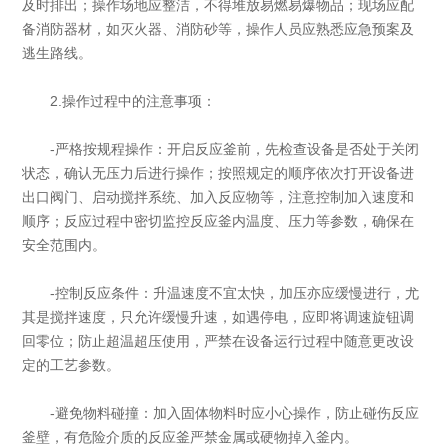
及时排出；操作场地应整洁，不得堆放易燃易爆物品；现场应配
备消防器材，如灭火器、消防砂等，操作人员应熟悉应急预案及
逃生路线。
2.操作过程中的注意事项：
-严格按规程操作：开启反应釜前，先检查设备是否处于关闭
状态，确认无压力后进行操作；按照规定的顺序依次打开设备进
出口阀门、启动搅拌系统、加入反应物等，注意控制加入速度和
顺序；反应过程中密切监控反应釜内温度、压力等参数，确保在
安全范围内。
-控制反应条件：升温速度不宜太快，加压亦应缓慢进行，尤
其是搅拌速度，只允许缓慢升速，如遇停电，应即将调速旋钮调
回零位；防止超温超压使用，严禁在设备运行过程中随意更改设
定的工艺参数。
-避免物料碰撞：加入固体物料时应小心操作，防止碰伤反应
釜壁，有危险介质的反应釜严禁金属或硬物掉入釜内。