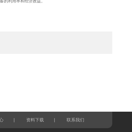
备的利用率和经济效益。
|
|
心
资料下载
联系我们