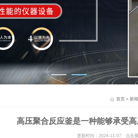
>
首页
新
高压聚合反应釜是一种能够承受高
更新时间：2024-11-07 点击