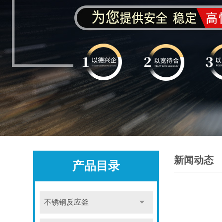
新闻动态
产品目录
不锈钢反应釜