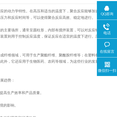
反应的动力学特性。在高压和适当的温度下，聚合反应能够加速
QQ咨询
、压力和反应时间等，可以使得聚合反应高效、稳定地进行。
的主要场所，通常呈圆柱形，内部有搅拌装置，可以对反应物
电话
却装置则用于控制反应温度，保证反应在适宜的温度下进行。压
在线留言
成纤维领域，可用于生产聚酯纤维、聚酰胺纤维等；在塑料领
。此外，它还应用于生物医药、农药等领域，为这些行业的发展
微信扫一扫
发展趋势：
提高生产效率和产品质量。
境的影响。