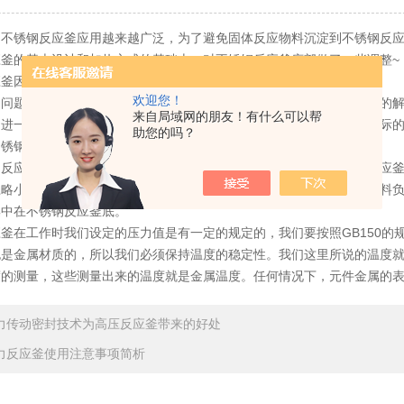
锈钢反应釜应用越来越广泛，为了避免固体反应物料沉淀到不锈钢反应
应釜的基本设计和加热方式的基础上，对不锈钢反应釜底部做了一些调整~
因热而引起的物料炭化现象是怎么回事？
欢迎您！
题都是因为固体反应物料沉淀到不锈钢反应釜底造成的。那么主要的解
来自局域网的朋友！有什么可以帮
进一个辅助的不锈钢反应釜底而实现，该辅助的不锈钢反应釜底比实际的
助您的吗？
不锈钢反应釜底上，而不会在实际的不锈钢反应釜底上形成绝热层。
釜底间隙间的对流作用热传递将是连续均匀的。辅助的不锈钢反应釜底用
径略小，将这种筛网切成圆形。其边缘向下弯曲作支撑，当固体反应物料
集中在不锈钢反应釜底。
在工作时我们设定的压力值是有一定的规定的，我们要按照GB150的
也是金属材质的，所以我们必须保持温度的稳定性。我们这里所说的温度
度的测量，这些测量出来的温度就是金属温度。任何情况下，元件金属的
力传动密封技术为高压反应釜带来的好处
力反应釜使用注意事项简析