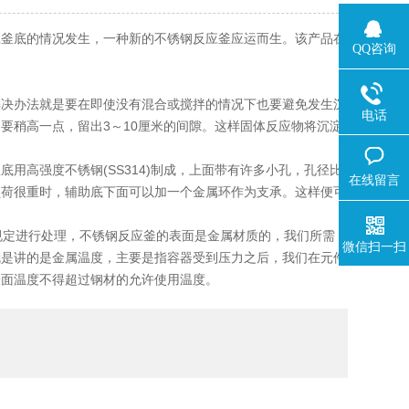
釜底的情况发生，一种新的不锈钢反应釜应运而生。该产品在
QQ咨询
决办法就是要在即使没有混合或搅拌的情况下也要避免发生沉
电话
要稍高一点，留出3～10厘米的间隙。这样固体反应物将沉淀
高强度不锈钢(SS314)制成，上面带有许多小孔，孔径比
在线留言
负荷很重时，辅助底下面可以加一个金属环作为支承。这样便可
规定进行处理，不锈钢反应釜的表面是金属材质的，我们所需
微信扫一扫
就是讲的是金属温度，主要是指容器受到压力之后，我们在元件
表面温度不得超过钢材的允许使用温度。