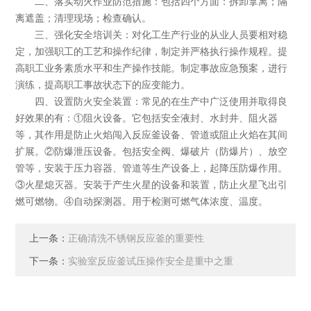
二、落实动火作业防范措施：包括四个方面：拆卸拿离；隔
离遮盖；清理现场；检查确认。
三、强化安全培训关：对化工生产行业的从业人员要相对稳
定，加强职工的工艺和操作纪律，制定并严格执行操作规程。提
高职工业务素质水平和生产操作技能。制定事故应急预案，进行
演练，提高职工事故状态下的应变能力。
四、设置防火安全装置：常见的在生产中广泛使用并取得良
好效果的有：①阻火设备。它包括安全液封、水封井、阻火器
等，其作用是防止火焰闯入反应釜设备、管道或阻止火焰在其间
扩展。②防爆泄压设备。包括安全阀、爆破片（防爆片）、放空
管等，安装于压力容器、管道等生产设备上，起降压防爆作用。
③火星熄灭器。安装于产生火星的设备和装置，防止火星飞出引
燃可燃物。④自动探测器。用于检测可燃气体浓度、温度。
上一条：
正确清洗不锈钢反应釜的重要性
下一条：
实验室反应釜试压操作安全是重中之重