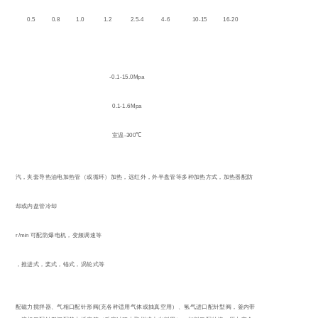
0.2
0.5
0.8
1.0
1.2
2.5-4
4-6
10-15
16-20
-0.1-15.0Mpa
0.1-1.6Mpa
-300
室温
℃
夹套蒸汽，夹套导热油电加热管（或循环）加热，远红外，外半盘管等多种加热方式，加热器配防
爆
夹套冷却或内盘管冷却
20-500r/min
可配防爆电机，变频调速等
自吸式，推进式，桨式，锚式，涡轮式等
(
搅拌口配磁力搅拌器、气相口配针形阀
充各种适用气体或抽真空用）、氢气进口配针型阀，釜内带