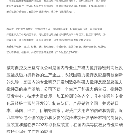
分布器、液相口配针形阀配釜内插底管（反应过程中取样或上出料用）、加料口配丝堵、压力安全
防爆口配压力表爆破片、控温口配保护管带铂电阻、釜内冷水盘管进出口配水嘴、下放料口配阀门
（阀门形式根据介质确定，有固体料选用球阀，液体料可选用展阀）。
PID
控制釜内温度，
调节自整定，智能程序升温，控制搅拌转速，配有加热电压表、电机电流表、
釜内搅拌转速表及工作时间显示表。可以配套连续操作控制系统如气体增压泵，恒压加料系统，冷
凝回流接收系统，高压分离装置，超压超温报警，计算机远程控制及数据采集记录等。
各牌号奥氏体不锈钢、镍材、锆材、钛材及钛合金、哈氏合金、蒙乃尔合金、因科镍合金、铝及铝
200
合金、双向不锈钢、钽材等。内还可喷涂四氟乙烯（工作温度低于
度）
威海自控反应釜有限公司是国内专业生产磁力搅拌静密封高压反
应釜及磁力搅拌器的生产企业，系我国磁力搅拌反应釜科技创新
的先导，是国内的专业研究开发制造各种磁力搅拌反应釜及磁力
搅拌器的生产基地，公司下辖一个生产厂和磁力偶合器、搅拌器
研发中心，技术力量雄厚、加工检测设备齐全，具有较强的专业
化及经验丰富的开发设计制造队伍。产品销往全国，并远销日
本、韩国、巴西、伊朗等国家，深受广大用户的信赖和赞誉。近
几年来经过不懈的努力和反复的实验成功开发纳米材料的制备反
应装置和超临界CO2萃取反应装置，在国内高等院校及专业科研
院所中得到了广泛的应用。