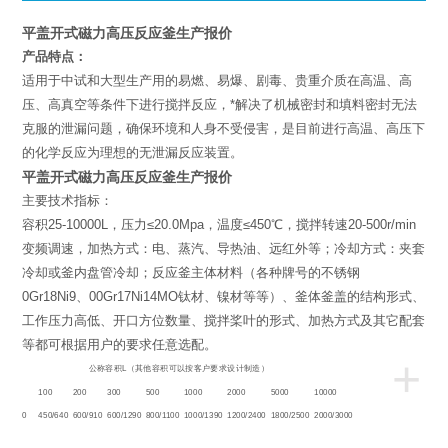
平盖开式磁力高压反应釜生产报价
产品特点：
适用于中试和大型生产用的易燃、易爆、剧毒、贵重介质在高温、高
压、高真空等条件下进行搅拌反应，*解决了机械密封和填料密封无法
克服的泄漏问题，确保环境和人身不受侵害，是目前进行高温、高压下
的化学反应为理想的无泄漏反应装置。
平盖开式磁力高压反应釜生产报价
主要技术指标：
容积25-10000L，压力≤20.0Mpa，温度≤450℃，搅拌转速20-500r/min
变频调速，加热方式：电、蒸汽、导热油、远红外等；冷却方式：夹套
冷却或釜内盘管冷却；反应釜主体材料（各种牌号的不锈钢
0Gr18Ni9、00Gr17Ni14MO钛材、镍材等等）、釜体釜盖的结构形式、
工作压力高低、开口方位数量、搅拌桨叶的形式、加热方式及其它配套
等都可根据用户的要求任意选配。
+
L
公称容积
（其他容积可以按客户要求设计制造）
50
100
200
300
500
1000
2000
5000
10000
350/520
450/640
600/910
600/1290
800/1100
1000/1390
1200/2400
1800/2500
2000/3000