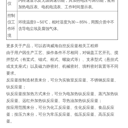
内转速显示及无级调速功能，具加热电压可调功能，配有
仪
加热电压表、电机电流表、工作时间显示表。
控制
仪工
环境温度0～50℃，相对湿度为30～85%，周围介质中不
作环
含导电尘埃及腐蚀气体。
境
更多关于产品，可以咨询威海自控反应釜相关工程师
由于用户因生产工艺、操作条件不尽相同，对锅盖工艺开孔、搅
拌型式（有桨式、锚式、框式、螺旋式等）、支承型式（悬挂式
或支支座式）以及磁力静密封、机械密封、填料密封装置等不同
要求。
反应釜按制造材质来分，可分为实验室反应釜、不锈钢反应釜、
钛反应釜；
钛反应釜按加热方式来分，可分为电加热钛反应釜、蒸汽加热钛
反应釜、远红外加热钛反应釜、导热油加热钛反应釜；
按应用范围来分，可分为化工反应釜、生化反应釜、食品反应
釜；按压力来分，可分为常压反应釜、低压反应釜、高压反应
釜。