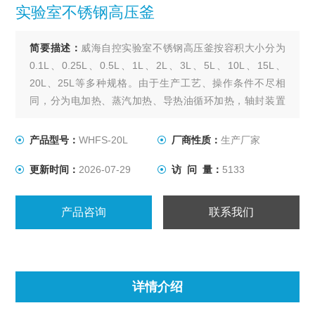
实验室不锈钢高压釜
简要描述：
威海自控实验室不锈钢高压釜按容积大小分为
0.1L、0.25L、0.5L、1L、2L、3L、5L、10L、15L、
20L、25L等多种规格。由于生产工艺、操作条件不尽相
同，分为电加热、蒸汽加热、导热油循环加热，轴封装置
为磁力密封。搅拌型式有锚式、浆式、涡轮式、推进式、
自吸式、框式。其他要求可根据用户要求设计、制作。
产品型号：
WHFS-20L
厂商性质：
生产厂家
更新时间：
2026-07-29
访 问 量：
5133
产品咨询
联系我们
详情介绍