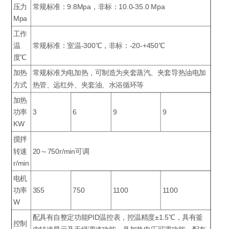
压力
常规标准：9.8Mpa，非标：10.0-35.0 Mpa
Mpa
工作
温
常规标准：室温-300℃，非标：-20-+450℃
度℃
加热
常规标准为电加热，可制造为夹套蒸汽、夹套导热油电加
方式
热管、远红外、夹套油、水浴循环等
加热
功率
3
6
9
9
KW
搅拌
转速
20～750r/min可调
r/min
电机
功率
355
750
1100
1100
W
配具有自整定功能PID温控表，控温精度±1.5℃，具有釜
控制