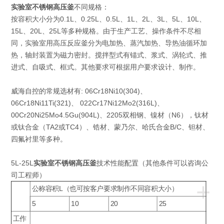
实验室不锈钢高压釜
不同规格：
按容积大小分为0.1L、0.25L、0.5L、1L、2L、3L、5L、10L、
15L、20L、25L等多种规格。由于生产工艺、操作条件不尽相
同，实验室用高压反应釜分为电加热、蒸汽加热、导热油循环加
热，轴封装置为磁力密封。搅拌型式有锚式、浆式、涡轮式、推
进式、自吸式、框式。其他要求可根据用户要求设计、制作。
威海自控的常规选材有: 06Cr18Ni10(304)、
06Cr18Ni11Ti(321)、 022Cr17Ni12Mo2(316L)、
00Cr20Ni25Mo4.5Gu(904L)、2205双相钢、镍材（N6），钛材
或钛合金（TA2或TC4）、锆材、蒙乃尔、哈氏合金B/C、钽材、
四氟衬里等多种。
5L-25L
实验室不锈钢高压釜
技术性能配置（其他条件可以咨询公
司工程师）
+
公称容积L（也可按客户要求制作不同容积大小）
5
10
20
25
工作