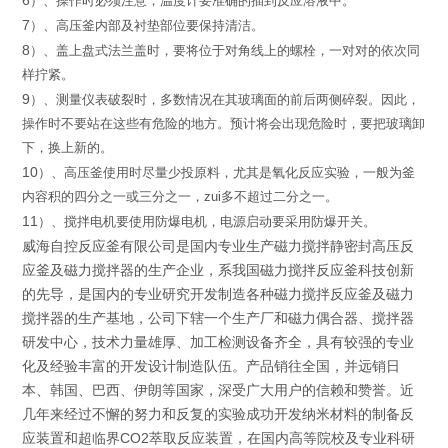
6
）、操作时必须注意，温度计要准确的插到反应溶液中。
7
）、高压釜内部及衬垫部位要保持清洁。
8
）
、
盖上盘式法兰盖时，
要将位于对角线上的螺栓，
一对对的依次同
样拧紧。
9
）
、
测量仪表破裂时，多数情况在其玻璃面的前后两侧碎裂。因
此，
操作时不要站在这些有危险的地方。预计将会出现危险时，
要把玻璃卸
下，换上新的。
10
）
、高压釜使用时尽量少投原料，尤其是氧化反应实验，一般为釜
内容积的四分之一或三分之一，zui多不超过二分之一。
11
）、搅拌电机要使用防爆电机，电源启动要采用防爆开关。
威海自控反应釜有限公司是国内专业生产磁力搅拌静密封高压反
应釜及磁力搅拌器的生产企业，系我国磁力搅拌反应釜科技创新
的先导，是国内的专业研究开发制造各种磁力搅拌反应釜及磁力
搅拌器的生产基地，公司下辖一个生产厂和磁力偶合器、搅拌器
研发中心，技术力量雄厚、加工检测设备齐全，具有较强的专业
化及经验丰富的开发设计制造队伍。产品销往全国，并远销日
本、韩国、巴西、伊朗等国家，深受广大用户的信赖和赞誉。近
几年来经过不懈的努力和反复的实验成功开发纳米材料的制备反
应装置和超临界CO2萃取反应装置，在国内高等院校及专业科研