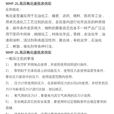
WHF-2L高压氧化釜批发供应
应用领域：
氧化釜普遍应用于石油化工、橡胶、农药、燃料、医药等工业，
用来完成化工工艺过程的反应。反应釜内进行化学反应的种类很
多，操作条件差异很大，物料的聚集状态也各不一样产品广泛运
用于医药中间体，精细化工，特殊化学品，香精，农业化学，油
漆和涂料，清洁剂和表面活性剂，聚合体，有机化学，石油化
工，树脂，催化剂等各种行业。
WHF-2L高压氧化釜批发供应
一般应注意的事项
1）
、要在空旷开阔地点使用，并按照使用说明进行操作。
2）
、
查明刻于主体容器上的试验压力、
使用压力及使用温度等条件。
要在压力釜容许的压力、使用温度范围内使用。
3
）
、压力计所使用的压力，在其标明压力的
1/2
以内使用。并经常把压
力计与标准压力计进行比较，加以校正。
4
）、氧气用的压力计，要避免与其它气体用的压力计混用。
5）
、
安全阀及其它的安全装置，
要使用经过定期检查符合规定要求的
器械。