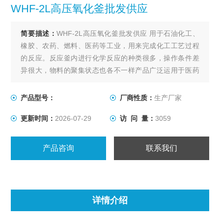
WHF-2L高压氧化釜批发供应
简要描述：
WHF-2L高压氧化釜批发供应 用于石油化工、
橡胶、农药、燃料、医药等工业，用来完成化工工艺过程
的反应。反应釜内进行化学反应的种类很多，操作条件差
异很大，物料的聚集状态也各不一样产品广泛运用于医药
中间体，精细化工，特殊化学品，香精，农业化学，油漆
和涂料，清洁剂和表面活性剂，聚合体，有机化学，石油
产品型号：
厂商性质：
生产厂家
化工，树脂，催化剂等各种行业。
更新时间：
2026-07-29
访 问 量：
3059
产品咨询
联系我们
详情介绍