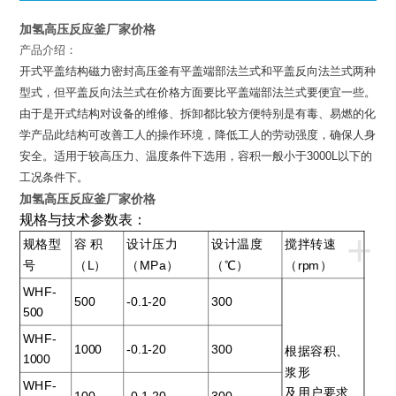
加氢高压反应釜厂家价格
产品介绍：
开式平盖结构磁力密封高压釜有平盖端部法兰式和平盖反向法兰式两种
型式，但平盖反向法兰式在价格方面要比平盖端部法兰式要便宜一些。
由于是开式结构对设备的维修、拆卸都比较方便特别是有毒、易燃的化
学产品此结构可改善工人的操作环境，降低工人的劳动强度，确保人身
安全。适用于较高压力、温度条件下选用，容积一般小于
3000L
以下的
工况条件下。
加氢高压反应釜厂家价格
规格与技术参数表：
+
规格型
容 积
设计压力
设计温度
搅拌转速
号
（L）
（MPa）
（℃）
（rpm）
WHF-
500
-0.1-20
300
500
WHF-
1000
-0.1-20
300
根据容积、
1000
浆形
WHF-
及用户要求