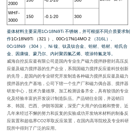
100
-0.1-20
300
2000
WHF-
150
-0.1-20
300
3000
釜体材料主要采用
1Cr18Ni9Ti
不锈钢，并可根据不同介质要求制
作
1Cr18Ni9Ti
（
321
）、
00Cr17Ni14MO 2
（
316L
）、
0Cr18Ni9
（
304
）、
Ni
镍、钛及钛合金、钽材、锆材、哈氏合
金、因康镍、蒙乃尔、内衬聚四氟乙烯、喷涂特氟龙等
。
威海自控反应釜有限公司是国内专业生产磁力搅拌静密封高压反
应釜及磁力搅拌器的生产企业，系我国磁力搅拌反应釜科技创新
的先导，是国内的专业研究开发制造各种磁力搅拌反应釜及磁力
搅拌器的生产基地，公司下辖一个生产厂和磁力偶合器、搅拌器
研发中心，技术力量雄厚、加工检测设备齐全，具有较强的专业
化及经验丰富的开发设计制造队伍。产品销往全国，并远销日
本、韩国、巴西、伊朗等国家，深受广大用户的信赖和赞誉。近
几年来经过不懈的努力和反复的实验成功开发纳米材料的制备反
应装置和超临界CO2萃取反应装置，在国内高等院校及专业科研
院所中得到了广泛的应用。