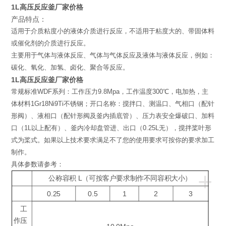
1L高压反应釜厂家价格
产品特点：
适用于介质粘度小的液体介质进行反应，不适用于粘度大的、带固体料
或催化剂的介质进行反应。
主要用于气体与液体反应、气体与气体反应及液体与液体反应，例如：
碳化、氧化、加氢、卤化、聚合等反应。
1L高压反应釜厂家价格
常规标准WDF系列：工作压力9.8Mpa，工作温度300℃，电加热，主
体材料1Gr18Ni9Ti不锈钢；开口名称：搅拌口、测温口、气相口（配针
形阀）、液相口（配针形阀及釜内插底管）、压力表安全爆破口、加料
口（1L以上配有）、釜内冷却盘管进、出口（0.25L无），搅拌桨叶形
式为桨式。如果以上技术要求满足不了您的使用要求可按你的要求加工
制作。
具体参数请参考：
+
公称容积 L（可按客户要求制作不同容积大小）
0.25
0.5
1
2
3
工
作压