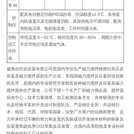
率 W
配具有自整定功能PID温控表，控温精度±1.5℃，具有釜
控
内转速显示及无级调速功能，具加热电压可调功能，配有
制仪
加热电压表、电机电流表、工作时间显示表。
控制
环境温度 0～50 ℃，相对湿度为 30～85% ，周围介质中
仪工
不含导电尘埃及腐蚀气体。
作环
境
威海自控反应釜有限公司是国内专业生产磁力搅拌静密封高压反
应釜及磁力搅拌器的生产企业，系我国磁力搅拌反应釜科技创新
的先导，是国内的专业研究开发制造各种磁力搅拌反应釜及磁力
搅拌器的生产基地，公司下辖一个生产厂和磁力偶合器、搅拌器
研发中心，技术力量雄厚、加工检测设备齐全，具有较强的专业
化及经验丰富的开发设计制造队伍。产品销往全国，并远销日
本、韩国、巴西、伊朗等国家，深受广大用户的信赖和赞誉。近
几年来经过不懈的努力和反复的实验成功开发纳米材料的制备反
应装置和超临界CO2萃取反应装置，在国内高等院校及专业科研
院所中得到了广泛的应用。