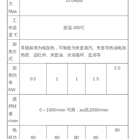
10.0Mpa
力
Mpa
工
作温
室温-300℃
度 ℃
加
常规标准为电加热，可制造为夹套蒸汽、夹套导热油电加
热方
热管、远红外、夹套油、水浴循环、盐浴等
式
加
2.0
热功
0.5
1
1
1.5
率
KW
搅
拌转
0～1500r/min 可调，zui高1000r/min
速
r/min
电
80
机功
80
80
80
80