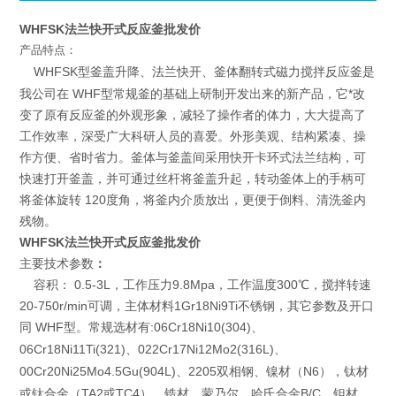
WHFSK法兰快开式反应釜批发价
产品特点：
WHFSK型釜盖升降、法兰快开、釜体翻转式磁力搅拌反应釜是
我公司在 WHF型常规釜的基础上研制开发出来的新产品，它*改
变了原有反应釜的外观形象，减轻了操作者的体力，大大提高了
工作效率，深受广大科研人员的喜爱。外形美观、结构紧凑、操
作方便、省时省力。釜体与釜盖间采用快开卡环式法兰结构，可
快速打开釜盖，并可通过丝杆将釜盖升起，转动釜体上的手柄可
将釜体旋转 120度角，将釜内介质放出，更便于倒料、清洗釜内
残物。
WHFSK法兰快开式反应釜批发价
主要技术参数
：
容积： 0.5-3L，工作压力9.8Mpa，工作温度300℃，搅拌转速
20-750r/min可调，主体材料1Gr18Ni9Ti不锈钢，其它参数及开口
同 WHF型。
:06Cr18Ni10(304)
常规选材有
、
06Cr18Ni11Ti(321)
022Cr17Ni12Mo2(316L)
、
、
00Cr20Ni25Mo4.5Gu(904L)
2205
N6
、
双相钢、镍材（
），钛材
TA2
TC4
B/C
或钛合金（
或
）、锆材、蒙乃尔、哈氏合金
、钽材、