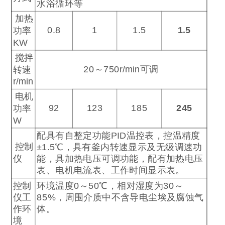
水浴循环等
加热
0.8
1
1.5
1.5
功率
KW
搅拌
20
～
750r/min
可调
转速
r/min
电机
92
123
185
245
功率
W
配具有自整定功能
PID
温控表，控温精度
控制
±1.5
℃
，具有釜内转速显示及无级调速功
仪
能，具加热电压可调功能，配有加热电压
表、电机电流表、工作时间显示表。
控制
环境温度
0
～
50
℃
，相对湿度为
30
～
仪工
85%
，周围介质中不含导电尘埃及腐蚀气
作环
体。
境