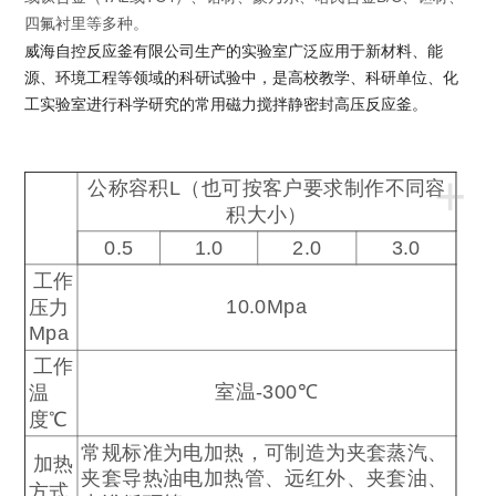
四氟衬里等多种。
威海自控反应釜有限公司生产的实验室
广泛应用于新材料、能
源、环境工程等领域的科研试验中，是高校教学、科研单位、化
工实验室进行科学研究的常用磁力搅拌静密封高压反应釜。
+
公称容积
L
（也可按客户要求制作不同容
积大小）
0.5
1.0
2.0
3.0
工作
10.0Mpa
压力
Mpa
工作
室温
-300
℃
温
度
℃
常规标准为电加热，可制造为夹套蒸汽、
加热
夹套导热油电加热管、远红外、夹套油、
方式