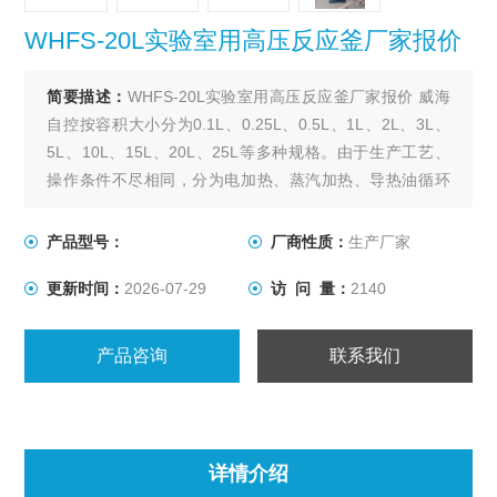
WHFS-20L实验室用高压反应釜厂家报价
简要描述：
WHFS-20L实验室用高压反应釜厂家报价 威海
自控按容积大小分为0.1L、0.25L、0.5L、1L、2L、3L、
5L、10L、15L、20L、25L等多种规格。由于生产工艺、
操作条件不尽相同，分为电加热、蒸汽加热、导热油循环
加热，轴封装置为磁力密封。搅拌型式有锚式、浆式、涡
轮式、推进式、自吸式、框式。其他要求可根据用户要求
产品型号：
厂商性质：
生产厂家
设计、制作。
更新时间：
2026-07-29
访 问 量：
2140
产品咨询
联系我们
详情介绍