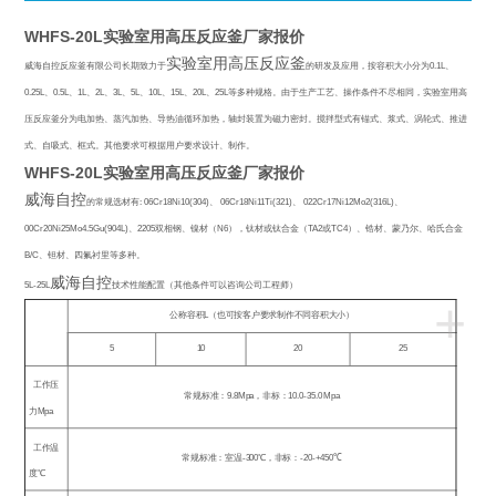
WHFS-20L实验室用高压反应釜厂家报价
实验室用高压反应釜
威海自控反应釜有限公司长期致力于
的研发及应用，按容积大小分为
0.1L
、
0.25L
、
0.5L
、
1L
、
2L
、
3L
、
5L
、
10L
、
15L
、
20L
、
25L
等多种规格。由于生产工艺、操作条件不尽相同，实验室用高
压反应釜分为电加热、蒸汽加热、导热油循环加热，轴封装置为磁力密封。搅拌型式有锚式、浆式、涡轮式、推进
式、自吸式、框式。其他要求可根据用户要求设计、制作。
WHFS-20L实验室用高压反应釜厂家报价
威海自控
的常规选材有
: 06Cr18Ni10(304)
、
06Cr18Ni11Ti(321)
、
022Cr17Ni12Mo2(316L)
、
00Cr20Ni25Mo4.5Gu(904L)
、
2205
双相钢、镍材（
N6
），钛材或钛合金（
TA2
或
TC4
）、锆材、蒙乃尔、哈氏合金
B/C
、钽材、四氟衬里等多种。
威海自控
5L-25L
技术性能配置（其他条件可以咨询公司工程师）
+
公称容积
L
（也可按客户要求制作不同容积大小）
5
10
20
25
工作压
常规标准：
9.8Mpa
，非标：
10.0-35.0 Mpa
力
Mpa
工作温
常规标准：室温
-300
℃
，非标：
-20-+450
℃
度℃