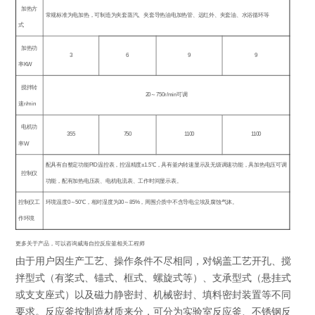
加热方
常规标准为电加热，可制造为夹套蒸汽、夹套导热油电加热管、远红外、夹套油、水浴循环等
式
加热功
3
6
9
9
率
KW
搅拌转
20
～
750r/min
可调
速
r/min
电机功
355
750
1100
1100
率
W
配具有自整定功能
PID
温控表，控温精度
±1.5
℃，具有釜内转速显示及无级调速功能，具加热电压可调
控制仪
功能，配有加热电压表、电机电流表、工作时间显示表。
控制仪工
环境温度
0
～
50
℃
，相对湿度为
30
～
85%
，周围介质中不含导电尘埃及腐蚀气体。
作环境
更多关于产品，可以咨询威海自控反应釜相关工程师
由于用户因生产工艺、操作条件不尽相同，对锅盖工艺开孔、搅
拌型式（有桨式、锚式、框式、螺旋式等）、支承型式（悬挂式
或支支座式）以及磁力静密封、机械密封、填料密封装置等不同
要求。反应釜按制造材质来分，可分为实验室反应釜、不锈钢反