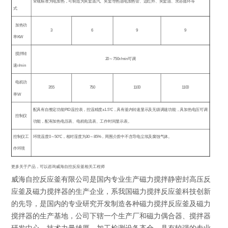
常规标准为电加热，可制造为夹套蒸汽、夹套导热油电加热管、远红外、夹套油、水浴循环等
式
加热功
3
6
9
9
率
KW
搅拌转
20
～
750r/min
可调
速
r/min
电机功
355
750
1100
1100
率
W
配具有自整定功能
PID
温控表，控温精度
±1.5
℃
，具有釜内转速显示及无级调速功能，具加热电压可调
控制仪
功能，配有加热电压表、电机电流表、工作时间显示表。
控制仪工
环境温度
0
～
50
℃
，相对湿度为
30
～
85%
，周围介质中不含导电尘埃及腐蚀气体。
作环境
更多关于产品，可以咨询威海自控反应釜相关工程师
威海自控反应釜有限公司是国内专业生产磁力搅拌静密封高压反
应釜及磁力搅拌器的生产企业，系我国磁力搅拌反应釜科技创新
的先导，是国内的专业研究开发制造各种磁力搅拌反应釜及磁力
搅拌器的生产基地，公司下辖一个生产厂和磁力偶合器、搅拌器