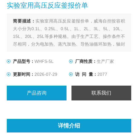
实验室用高压反应釜报价单
简要描述：
实验室用高压反应釜报价单，威海自控按容积
大小分为0.1L、0.25L、0.5L、1L、2L、3L、5L、10L、
15L、20L、25L等多种规格。由于生产工艺、操作条件不
尽相同，分为电加热、蒸汽加热、导热油循环加热，轴封
装置为磁力密封。搅拌型式有锚式、浆式、涡轮式、推进
式、自吸式、框式。其他要求可根据用户要求设计、制
产品型号：
WHFS-5L
厂商性质：
生产厂家
作。
更新时间：
2026-07-29
访 问 量：
2077
产品咨询
联系我们
详情介绍