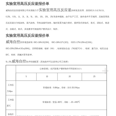
实验室用高压反应釜报价单
实验室用高压反应釜
威海自控反应釜有限公司长期致力于
的研发及应用，按容积大小分为
0.1L
、
0.25L
、
0.5L
、
1L
、
2L
、
3L
、
5L
、
10L
、
15L
、
20L
、
25L
等多种规格。由于生产工艺、操作条件不尽相同，实验室用高
压反应釜分为电加热、蒸汽加热、导热油循环加热，轴封装置为磁力密封。搅拌型式有锚式、浆式、涡轮式、推进
式、自吸式、框式。其他要求可根据用户要求设计、制作。
实验室用高压反应釜报价单
威海自控
的常规选材有
: 06Cr18Ni10(304)
、
06Cr18Ni11Ti(321)
、
022Cr17Ni12Mo2(316L)
、
00Cr20Ni25Mo4.5Gu(904L)
、
2205
双相钢、镍材（
N6
），钛材或钛合金（
TA2
或
TC4
）、锆材、蒙乃尔、哈氏合金
B/C
、钽材、四氟衬里等多种。
威海自控
5L-25L
技术性能配置（其他条件可以咨询公司工程师）
+
公称容积
L
（也可按客户要求制作不同容积大小）
5
10
20
25
工作压
常规标准：
9.8Mpa
，非标：
10.0-35.0 Mpa
力
Mpa
工作温
常规标准：室温
-300
℃
，非标：
-20-+450
℃
度
℃
加热方