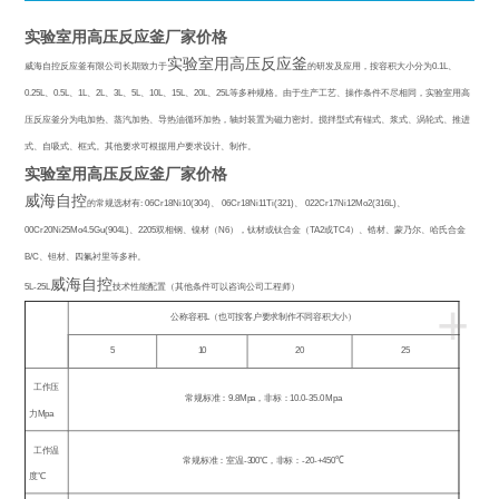
实验室用高压反应釜厂家价格
实验室用高压反应釜
威海自控反应釜有限公司长期致力于
的研发及应用，按容积大小分为
0.1L
、
0.25L
、
0.5L
、
1L
、
2L
、
3L
、
5L
、
10L
、
15L
、
20L
、
25L
等多种规格。由于生产工艺、操作条件不尽相同，实验室用高
压反应釜分为电加热、蒸汽加热、导热油循环加热，轴封装置为磁力密封。搅拌型式有锚式、浆式、涡轮式、推进
式、自吸式、框式。其他要求可根据用户要求设计、制作。
实验室用高压反应釜厂家价格
威海自控
的常规选材有
: 06Cr18Ni10(304)
、
06Cr18Ni11Ti(321)
、
022Cr17Ni12Mo2(316L)
、
00Cr20Ni25Mo4.5Gu(904L)
、
2205
双相钢、镍材（
N6
），钛材或钛合金（
TA2
或
TC4
）、锆材、蒙乃尔、哈氏合金
B/C
、钽材、四氟衬里等多种。
威海自控
5L-25L
技术性能配置（其他条件可以咨询公司工程师）
+
公称容积
L
（也可按客户要求制作不同容积大小）
5
10
20
25
工作压
常规标准：
9.8Mpa
，非标：
10.0-35.0 Mpa
力
Mpa
工作温
常规标准：室温
-300
℃
，非标：
-20-+450
℃
度
℃