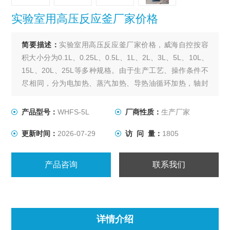
实验室用高压反应釜厂家价格
简要描述：
实验室用高压反应釜厂家价格，威海自控按容
积大小分为0.1L、0.25L、0.5L、1L、2L、3L、5L、10L、
15L、20L、25L等多种规格。由于生产工艺、操作条件不
尽相同，分为电加热、蒸汽加热、导热油循环加热，轴封
装置为磁力密封。搅拌型式有锚式、浆式、涡轮式、推进
式、自吸式、框式。其他要求可根据用户要求设计、制
产品型号：
WHFS-5L
厂商性质：
生产厂家
作。
更新时间：
2026-07-29
访 问 量：
1805
产品咨询
联系我们
详情介绍