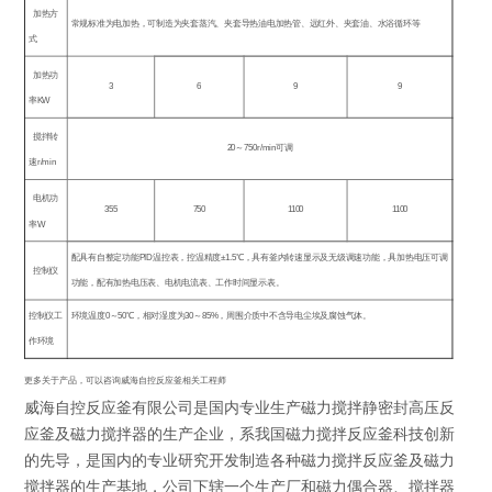
加热方
常规标准为电加热，可制造为夹套蒸汽、夹套导热油电加热管、远红外、夹套油、水浴循环等
式
加热功
3
6
9
9
率
KW
搅拌转
20
～
750r/min
可调
速
r/min
电机功
355
750
1100
1100
率
W
配具有自整定功能
PID
温控表，控温精度
±1.5
℃
，具有釜内转速显示及无级调速功能，具加热电压可调
控制仪
功能，配有加热电压表、电机电流表、工作时间显示表。
控制仪工
环境温度
0
～
50
℃
，相对湿度为
30
～
85%
，周围介质中不含导电尘埃及腐蚀气体。
作环境
更多关于产品，可以咨询威海自控反应釜相关工程师
威海自控反应釜有限公司是国内专业生产磁力搅拌静密封高压反
应釜及磁力搅拌器的生产企业，系我国磁力搅拌反应釜科技创新
的先导，是国内的专业研究开发制造各种磁力搅拌反应釜及磁力
搅拌器的生产基地，公司下辖一个生产厂和磁力偶合器、搅拌器