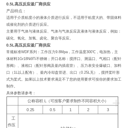
0.5L高压反应釜厂商供应
产品特点：
适用于介质粘度小的液体介质进行反应，不适用于粘度大的、带固体料
或催化剂的介质进行反应。
主要用于气体与液体反应、气体与气体反应及液体与液体反应，例如：
碳化、氧化、加氢、卤化、聚合等反应。
0.5L高压反应釜厂商供应
常规标准WDF系列：工作压力9.8Mpa，工作温度300℃，电加热，主
体材料1Gr18Ni9Ti不锈钢；开口名称：搅拌口、测温口、气相口（配针
形阀）、液相口（配针形阀及釜内插底管）、压力表安全爆破口、加料
口（1L以上配有）、釜内冷却盘管进、出口（0.25L无），搅拌桨叶形
式为桨式。如果以上技术要求满足不了您的使用要求可按你的要求加工
制作。
具体参数请参考：
+
公称容积 L（可按客户要求制作不同容积大小）
0.25
0.5
1
2
3
工
作压