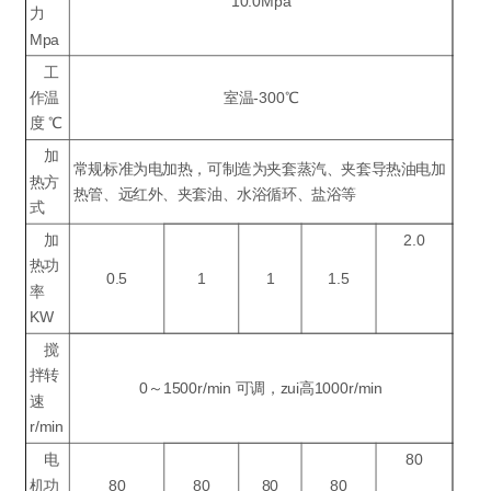
10.0Mpa
力
Mpa
工
作温
室温-300℃
度 ℃
加
常规标准为电加热，可制造为夹套蒸汽、夹套导热油电加
热方
热管、远红外、夹套油、水浴循环、盐浴等
式
加
2.0
热功
0.5
1
1
1.5
率
KW
搅
拌转
0～1500r/min 可调，zui高1000r/min
速
r/min
电
80
机功
80
80
80
80