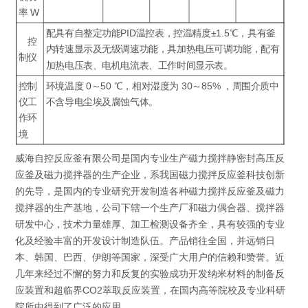
率 W
配具有自整定功能PID温控表，控温精度±1.5℃，具有釜
控
内转速显示及无级调速功能，具加热电压可调功能，配有
制仪
加热电压表、电机电流表、工作时间显示表。
控制
环境温度 0～50 ℃，相对湿度为 30～85% ，周围介质中
仪工
不含导电尘埃及腐蚀气体。
作环
境
威海自控反应釜有限公司是国内专业生产磁力搅拌静密封高压反
应釜及磁力搅拌器的生产企业，系我国磁力搅拌反应釜科技创新
的先导，是国内的专业研究开发制造各种磁力搅拌反应釜及磁力
搅拌器的生产基地，公司下辖一个生产厂和磁力偶合器、搅拌器
研发中心，技术力量雄厚、加工检测设备齐全，具有较强的专业
化及经验丰富的开发设计制造队伍。产品销往全国，并远销日
本、韩国、巴西、伊朗等国家，深受广大用户的信赖和赞誉。近
几年来经过不懈的努力和反复的实验成功开发纳米材料的制备反
应装置和超临界CO2萃取反应装置，在国内高等院校及专业科研
院所中得到了广泛的应用。