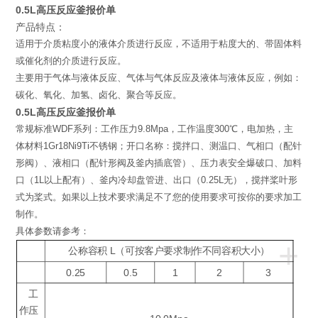
0.5L高压反应釜报价单
产品特点：
适用于介质粘度小的液体介质进行反应，不适用于粘度大的、带固体料
或催化剂的介质进行反应。
主要用于气体与液体反应、气体与气体反应及液体与液体反应，例如：
碳化、氧化、加氢、卤化、聚合等反应。
0.5L高压反应釜报价单
常规标准WDF系列：工作压力9.8Mpa，工作温度300℃，电加热，主
体材料1Gr18Ni9Ti不锈钢；开口名称：搅拌口、测温口、气相口（配针
形阀）、液相口（配针形阀及釜内插底管）、压力表安全爆破口、加料
口（1L以上配有）、釜内冷却盘管进、出口（0.25L无），搅拌桨叶形
式为桨式。如果以上技术要求满足不了您的使用要求可按你的要求加工
制作。
具体参数请参考：
+
公称容积 L（可按客户要求制作不同容积大小）
0.25
0.5
1
2
3
工
作压