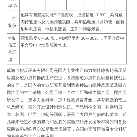
率 W
配具有自整定功能PID温控表，控温精度±1.5℃，具有釜
控
内转速显示及无级调速功能，具加热电压可调功能，配有
制仪
加热电压表、电机电流表、工作时间显示表。
控制
环境温度 0～50 ℃，相对湿度为 30～85% ，周围介质中
仪工
不含导电尘埃及腐蚀气体。
作环
境
威海自控反应釜有限公司是国内专业生产磁力搅拌静密封高压反
应釜及磁力搅拌器的生产企业，系我国磁力搅拌反应釜科技创新
的先导，是国内的专业研究开发制造各种磁力搅拌反应釜及磁力
搅拌器的生产基地，公司下辖一个生产厂和磁力偶合器、搅拌器
研发中心，技术力量雄厚、加工检测设备齐全，具有较强的专业
化及经验丰富的开发设计制造队伍。产品销往全国，并远销日
本、韩国、巴西、伊朗等国家，深受广大用户的信赖和赞誉。近
几年来经过不懈的努力和反复的实验成功开发纳米材料的制备反
应装置和超临界CO2萃取反应装置，在国内高等院校及专业科研
院所中得到了广泛的应用。