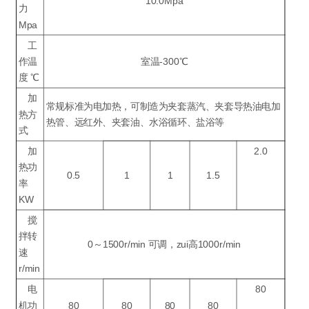
10.0Mpa
力
Mpa
工
作温
室温-300℃
度 ℃
加
常规标准为电加热，可制造为夹套蒸汽、夹套导热油电加
热方
热管、远红外、夹套油、水浴循环、盐浴等
式
加
2.0
热功
0.5
1
1
1.5
率
KW
搅
拌转
0～1500r/min 可调，zui高1000r/min
速
r/min
电
80
机功
80
80
80
80