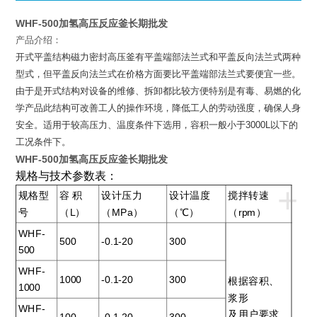
WHF-500加氢高压反应釜长期批发
产品介绍：
开式平盖结构磁力密封高压釜有平盖端部法兰式和平盖反向法兰式两种
型式，但平盖反向法兰式在价格方面要比平盖端部法兰式要便宜一些。
由于是开式结构对设备的维修、拆卸都比较方便特别是有毒、易燃的化
学产品此结构可改善工人的操作环境，降低工人的劳动强度，确保人身
安全。适用于较高压力、温度条件下选用，容积一般小于
3000L
以下的
工况条件下。
WHF-500加氢高压反应釜长期批发
规格与技术参数表：
+
规格型
容 积
设计压力
设计温度
搅拌转速
号
（L）
（MPa）
（℃）
（rpm）
WHF-
500
-0.1-20
300
500
WHF-
1000
-0.1-20
300
根据容积、
1000
浆形
WHF-
及用户要求