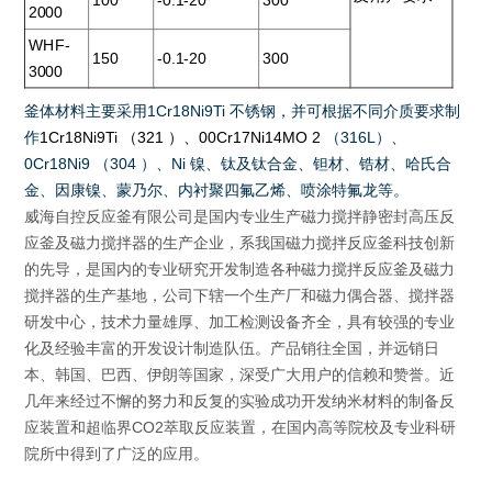
100
-0.1-20
300
2000
WHF-
150
-0.1-20
300
3000
釜体材料主要采用
1Cr18Ni9Ti
不锈钢，并可根据不同介质要求制
作
1Cr18Ni9Ti
（
321
）、
00Cr17Ni14MO 2
（
316L
）、
0Cr18Ni9
（
304
）、
Ni
镍、钛及钛合金、钽材、锆材、哈氏合
金、因康镍、蒙乃尔、内衬聚四氟乙烯、喷涂特氟龙等
。
威海自控反应釜有限公司是国内专业生产磁力搅拌静密封高压反
应釜及磁力搅拌器的生产企业，系我国磁力搅拌反应釜科技创新
的先导，是国内的专业研究开发制造各种磁力搅拌反应釜及磁力
搅拌器的生产基地，公司下辖一个生产厂和磁力偶合器、搅拌器
研发中心，技术力量雄厚、加工检测设备齐全，具有较强的专业
化及经验丰富的开发设计制造队伍。产品销往全国，并远销日
本、韩国、巴西、伊朗等国家，深受广大用户的信赖和赞誉。近
几年来经过不懈的努力和反复的实验成功开发纳米材料的制备反
应装置和超临界CO2萃取反应装置，在国内高等院校及专业科研
院所中得到了广泛的应用。