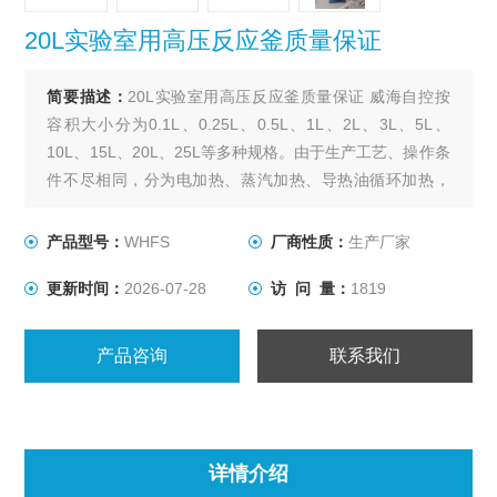
20L实验室用高压反应釜质量保证
简要描述：
20L实验室用高压反应釜质量保证 威海自控按
容积大小分为0.1L、0.25L、0.5L、1L、2L、3L、5L、
10L、15L、20L、25L等多种规格。由于生产工艺、操作条
件不尽相同，分为电加热、蒸汽加热、导热油循环加热，
轴封装置为磁力密封。搅拌型式有锚式、浆式、涡轮式、
推进式、自吸式、框式。其他要求可根据用户要求设计、
产品型号：
WHFS
厂商性质：
生产厂家
制作。
更新时间：
2026-07-28
访 问 量：
1819
产品咨询
联系我们
详情介绍