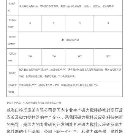
加热方
常规标准为电加热，可制造为夹套蒸汽、夹套导热油电加热管、远红外、夹套油、水浴循环等
式
加热功
3
6
9
9
率
KW
搅拌转
20
～
750r/min
可调
速
r/min
电机功
355
750
1100
1100
率
W
配具有自整定功能
PID
温控表，控温精度
±1.5
℃，具有釜内转速显示及无级调速功能，具加热电压可调
控制仪
功能，配有加热电压表、电机电流表、工作时间显示表。
控制仪工
环境温度
0
～
50
℃
，相对湿度为
30
～
85%
，周围介质中不含导电尘埃及腐蚀气体。
作环境
更多关于产品，可以咨询威海自控反应釜相关工程师
威海自控反应釜有限公司是国内专业生产磁力搅拌静密封高压反
应釜及磁力搅拌器的生产企业，系我国磁力搅拌反应釜科技创新
的先导，是国内的专业研究开发制造各种磁力搅拌反应釜及磁力
搅拌器的生产基地，公司下辖一个生产厂和磁力偶合器、搅拌器