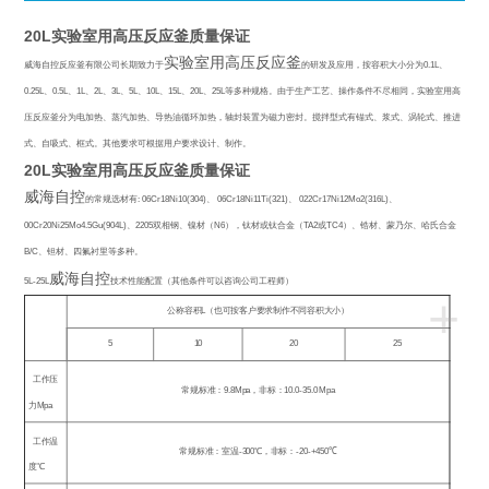
20L实验室用高压反应釜质量保证
实验室用高压反应釜
威海自控反应釜有限公司长期致力于
的研发及应用，按容积大小分为
0.1L
、
0.25L
、
0.5L
、
1L
、
2L
、
3L
、
5L
、
10L
、
15L
、
20L
、
25L
等多种规格。由于生产工艺、操作条件不尽相同，实验室用高
压反应釜分为电加热、蒸汽加热、导热油循环加热，轴封装置为磁力密封。搅拌型式有锚式、浆式、涡轮式、推进
式、自吸式、框式。其他要求可根据用户要求设计、制作。
20L实验室用高压反应釜质量保证
威海自控
的常规选材有
: 06Cr18Ni10(304)
、
06Cr18Ni11Ti(321)
、
022Cr17Ni12Mo2(316L)
、
00Cr20Ni25Mo4.5Gu(904L)
、
2205
双相钢、镍材（
N6
），钛材或钛合金（
TA2
或
TC4
）、锆材、蒙乃尔、哈氏合金
B/C
、钽材、四氟衬里等多种。
威海自控
5L-25L
技术性能配置（其他条件可以咨询公司工程师）
+
公称容积
L
（也可按客户要求制作不同容积大小）
5
10
20
25
工作压
常规标准：
9.8Mpa
，非标：
10.0-35.0 Mpa
力
Mpa
工作温
常规标准：室温
-300
℃
，非标：
-20-+450
℃
度℃