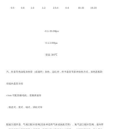
0.2
0.5
0.8
1.0
1.2
2.5-4
4-6
10-15
16-20
-0.1-15.0Mpa
0.1-1.6Mpa
-300
室温
℃
夹套蒸汽，夹套导热油电加热管（或循环）加热，远红外，外半盘管等多种加热方式，加热器配防
爆
夹套冷却或内盘管冷却
20-500r/min
可配防爆电机，变频调速等
自吸式，推进式，桨式，锚式，涡轮式等
(
搅拌口配磁力搅拌器、气相口配针形阀
充各种适用气体或抽真空用）、氢气进口配针型阀，釜内带