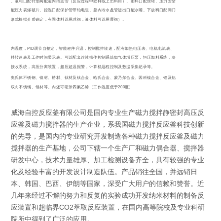
分布器、液相口配针形阀配釜内插底管（反应过程中取样或上出料用）、加料口配丝堵、压力安全
防爆口配压力表爆破片、控温口配保护管带铂电阻、釜内冷水盘管进出口配水嘴、下放料口配阀门
（阀门形式根据介质确定，有固体料选用球阀，液体料可选用展阀）。
PID
控制釜内温度，
调节自整定，智能程序升温，控制搅拌转速，配有加热电压表、电机电流表、
釜内搅拌转速表及工作时间显示表。可以配套连续操作控制系统如气体增压泵，恒压加料系统，冷
凝回流接收系统，高压分离装置，超压超温报警，计算机远程控制及数据采集记录等。
各牌号奥氏体不锈钢、镍材、锆材、钛材及钛合金、哈氏合金、蒙乃尔合金、因科镍合金、铝及铝
200
合金、双向不锈钢、钽材等。内还可喷涂四氟乙烯（工作温度低于
度）
威海自控反应釜有限公司是国内专业生产磁力搅拌静密封高压反
应釜及磁力搅拌器的生产企业，系我国磁力搅拌反应釜科技创新
的先导，是国内的专业研究开发制造各种磁力搅拌反应釜及磁力
搅拌器的生产基地，公司下辖一个生产厂和磁力偶合器、搅拌器
研发中心，技术力量雄厚、加工检测设备齐全，具有较强的专业
化及经验丰富的开发设计制造队伍。产品销往全国，并远销日
本、韩国、巴西、伊朗等国家，深受广大用户的信赖和赞誉。近
几年来经过不懈的努力和反复的实验成功开发纳米材料的制备反
应装置和超临界CO2萃取反应装置，在国内高等院校及专业科研
院所中得到了广泛的应用。