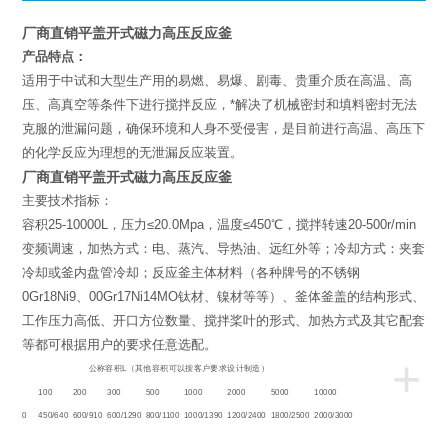
厂商直销平盖开式磁力高压反应釜
产品特点：
适用于中试和大型生产用的易燃、易爆、剧毒、贵重介质在高温、高
压、高真空等条件下进行搅拌反应，*解决了机械密封和填料密封无法
克服的泄漏问题，确保环境和人身不受侵害，是目前进行高温、高压下
的化学反应为理想的无泄漏反应装置。
厂商直销平盖开式磁力高压反应釜
主要技术指标：
容积25-10000L，压力≤20.0Mpa，温度≤450℃，搅拌转速20-500r/min
变频调速，加热方式：电、蒸汽、导热油、远红外等；冷却方式：夹套
冷却或釜内盘管冷却；反应釜主体材料（各种牌号的不锈钢
0Gr18Ni9、00Gr17Ni14MO钛材、镍材等等）、釜体釜盖的结构形式、
工作压力高低、开口方位数量、搅拌桨叶的形式、加热方式及其它配套
等都可根据用户的要求任意选配。
+
L
公称容积
（其他容积可以按客户要求设计制造）
50
100
200
300
500
1000
2000
5000
10000
350/520
450/640
600/910
600/1290
800/1100
1000/1390
1200/2400
1800/2500
2000/3000