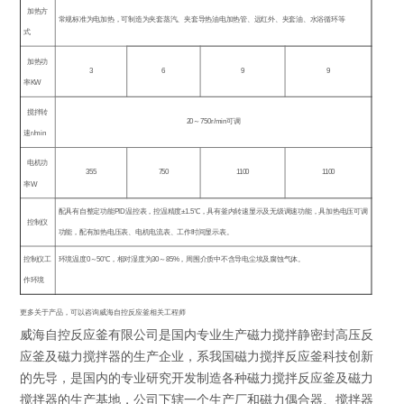
加热方
常规标准为电加热，可制造为夹套蒸汽、夹套导热油电加热管、远红外、夹套油、水浴循环等
式
加热功
3
6
9
9
率
KW
搅拌转
20
～
750r/min
可调
速
r/min
电机功
355
750
1100
1100
率
W
配具有自整定功能
PID
温控表，控温精度
±1.5
℃，具有釜内转速显示及无级调速功能，具加热电压可调
控制仪
功能，配有加热电压表、电机电流表、工作时间显示表。
控制仪工
环境温度
0
～
50
℃
，相对湿度为
30
～
85%
，周围介质中不含导电尘埃及腐蚀气体。
作环境
更多关于产品，可以咨询威海自控反应釜相关工程师
威海自控反应釜有限公司是国内专业生产磁力搅拌静密封高压反
应釜及磁力搅拌器的生产企业，系我国磁力搅拌反应釜科技创新
的先导，是国内的专业研究开发制造各种磁力搅拌反应釜及磁力
搅拌器的生产基地，公司下辖一个生产厂和磁力偶合器、搅拌器