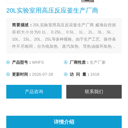
20L实验室用高压反应釜生产厂商
简要描述：
20L实验室用高压反应釜生产厂商 威海自控按
容积大小分为0.1L、0.25L、0.5L、1L、2L、3L、5L、
10L、15L、20L、25L等多种规格。由于生产工艺、操作条
件不尽相同，分为电加热、蒸汽加热、导热油循环加热，
轴封装置为磁力密封。搅拌型式有锚式、浆式、涡轮式、
推进式、自吸式、框式。其他要求可根据用户要求设计、
产品型号：
WHFS
厂商性质：
生产厂家
制作。
更新时间：
2026-07-28
访 问 量：
2418
产品咨询
联系我们
详情介绍