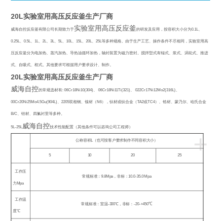
20L实验室用高压反应釜生产厂商
实验室用高压反应釜
威海自控反应釜有限公司长期致力于
的研发及应用，按容积大小分为
0.1L
、
0.25L
、
0.5L
、
1L
、
2L
、
3L
、
5L
、
10L
、
15L
、
20L
、
25L
等多种规格。由于生产工艺、操作条件不尽相同，实验室用高
压反应釜分为电加热、蒸汽加热、导热油循环加热，轴封装置为磁力密封。搅拌型式有锚式、浆式、涡轮式、推进
式、自吸式、框式。其他要求可根据用户要求设计、制作。
20L实验室用高压反应釜生产厂商
威海自控
的常规选材有
: 06Cr18Ni10(304)
、
06Cr18Ni11Ti(321)
、
022Cr17Ni12Mo2(316L)
、
00Cr20Ni25Mo4.5Gu(904L)
、
2205
双相钢、镍材（
N6
），钛材或钛合金（
TA2
或
TC4
）、锆材、蒙乃尔、哈氏合金
B/C
、钽材、四氟衬里等多种。
威海自控
5L-25L
技术性能配置（其他条件可以咨询公司工程师）
+
公称容积
L
（也可按客户要求制作不同容积大小）
5
10
20
25
工作压
常规标准：
9.8Mpa
，非标：
10.0-35.0 Mpa
力
Mpa
工作温
常规标准：室温
-300
℃
，非标：
-20-+450
℃
度℃