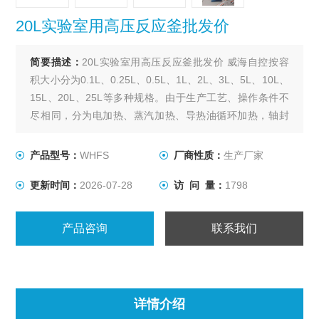
20L实验室用高压反应釜批发价
简要描述：
20L实验室用高压反应釜批发价 威海自控按容
积大小分为0.1L、0.25L、0.5L、1L、2L、3L、5L、10L、
15L、20L、25L等多种规格。由于生产工艺、操作条件不
尽相同，分为电加热、蒸汽加热、导热油循环加热，轴封
装置为磁力密封。搅拌型式有锚式、浆式、涡轮式、推进
式、自吸式、框式。其他要求可根据用户要求设计、制
产品型号：
WHFS
厂商性质：
生产厂家
作。
更新时间：
2026-07-28
访 问 量：
1798
产品咨询
联系我们
详情介绍