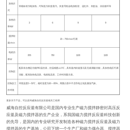
加热方
常规标准为电加热，可制造为夹套蒸汽、夹套导热油电加热管、远红外、夹套油、水浴循环等
式
加热功
3
6
9
9
率
KW
搅拌转
20
～
750r/min
可调
速
r/min
电机功
355
750
1100
1100
率
W
配具有自整定功能
PID
温控表，控温精度
±1.5
℃，具有釜内转速显示及无级调速功能，具加热电压可调
控制仪
功能，配有加热电压表、电机电流表、工作时间显示表。
控制仪工
环境温度
0
～
50
℃
，相对湿度为
30
～
85%
，周围介质中不含导电尘埃及腐蚀气体。
作环境
更多关于产品，可以咨询威海自控反应釜相关工程师
威海自控反应釜有限公司是国内专业生产磁力搅拌静密封高压反
应釜及磁力搅拌器的生产企业，系我国磁力搅拌反应釜科技创新
的先导，是国内的专业研究开发制造各种磁力搅拌反应釜及磁力
搅拌器的生产基地，公司下辖一个生产厂和磁力偶合器、搅拌器