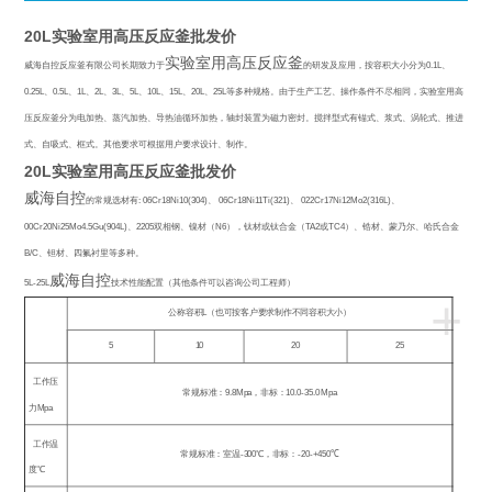
20L实验室用高压反应釜批发价
实验室用高压反应釜
威海自控反应釜有限公司长期致力于
的研发及应用，按容积大小分为
0.1L
、
0.25L
、
0.5L
、
1L
、
2L
、
3L
、
5L
、
10L
、
15L
、
20L
、
25L
等多种规格。由于生产工艺、操作条件不尽相同，实验室用高
压反应釜分为电加热、蒸汽加热、导热油循环加热，轴封装置为磁力密封。搅拌型式有锚式、浆式、涡轮式、推进
式、自吸式、框式。其他要求可根据用户要求设计、制作。
20L实验室用高压反应釜批发价
威海自控
的常规选材有
: 06Cr18Ni10(304)
、
06Cr18Ni11Ti(321)
、
022Cr17Ni12Mo2(316L)
、
00Cr20Ni25Mo4.5Gu(904L)
、
2205
双相钢、镍材（
N6
），钛材或钛合金（
TA2
或
TC4
）、锆材、蒙乃尔、哈氏合金
B/C
、钽材、四氟衬里等多种。
威海自控
5L-25L
技术性能配置（其他条件可以咨询公司工程师）
+
公称容积
L
（也可按客户要求制作不同容积大小）
5
10
20
25
工作压
常规标准：
9.8Mpa
，非标：
10.0-35.0 Mpa
力
Mpa
工作温
常规标准：室温
-300
℃
，非标：
-20-+450
℃
度℃