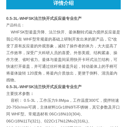
详情介绍
0.5-3L-WHFSK法兰快开式反应釜专业生产
产品特点：
WHFSK型釜盖升降、法兰快开、釜体翻转式磁力搅拌反应釜是
我公司在 WHF型常规釜的基础上研制开发出来的新产品，它*改
变了原有反应釜的外观形象，减轻了操作者的体力，大大提高了
工作效率，深受广大科研人员的喜爱。外形美观、结构紧凑、操
作方便、省时省力。釜体与釜盖间采用快开卡环式法兰结构，可
快速打开釜盖，并可通过丝杆将釜盖升起，转动釜体上的手柄可
将釜体旋转 120度角，将釜内介质放出，更便于倒料、清洗釜内
残物。
0.5-3L-WHFSK法兰快开式反应釜专业生产
主要技术参数
：
容积： 0.5-3L，工作压力9.8Mpa，工作温度300℃，搅拌转速
20-750r/min可调，主体材料1Gr18Ni9Ti不锈钢，其它参数及开口
同 WHF型。
:06Cr18Ni10(304)
常规选材有
、
06Cr18Ni11Ti(321)
022Cr17Ni12Mo2(316L)
、
、