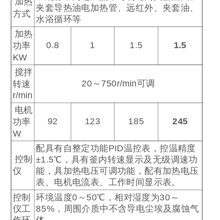
加热
夹套导热油电加热管、远红外、夹套油、
方式
水浴循环等
加热
0.8
1
1.5
1.5
功率
KW
搅拌
20
～
750r/min
可调
转速
r/min
电机
92
123
185
245
功率
W
配具有自整定功能
PID
温控表，控温精度
控制
±1.5
℃
，具有釜内转速显示及无级调速功
仪
能，具加热电压可调功能，配有加热电压
表、电机电流表、工作时间显示表。
控制
环境温度
0
～
50
℃
，相对湿度为
30
～
仪工
85%
，周围介质中不含导电尘埃及腐蚀气
作环
体。