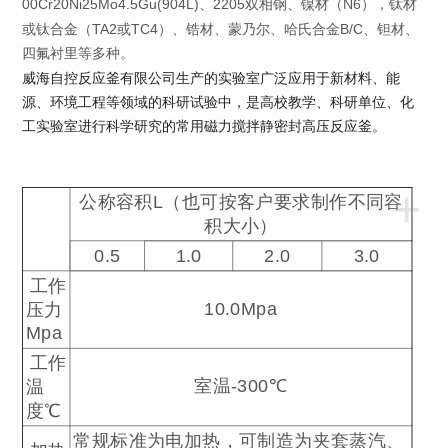
00Cr20Ni25Mo4.5Gu(904L)
2205
N6
、
双相钢、镍材（
），钛材
TA2
TC4
B/C
或钛合金（
或
）、锆材、蒙乃尔、哈氏合金
、钽材、
四氟衬里等多种。
威海自控反应釜有限公司生产的实验室
广泛应用于新材料、能
源、环境工程等领域的科研试验中，是高校教学、科研单位、化
工实验室进行科学研究的常用磁力搅拌静密封高压反应釜。
+
公称容积
L
（也可按客户要求制作不同容
积大小）
0.5
1.0
2.0
3.0
工作
10.0Mpa
压力
Mpa
工作
室温
-300
℃
温
度
℃
常规标准为电加热，可制造为夹套蒸汽、