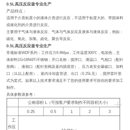
0.5L高压反应釜专业生产
产品特点：
适用于介质粘度小的液体介质进行反应，不适用于粘度大的、带固体料
或催化剂的介质进行反应。
主要用于气体与液体反应、气体与气体反应及液体与液体反应，例如：
碳化、氧化、加氢、卤化、聚合等反应。
0.5L高压反应釜专业生产
常规标准WDF系列：工作压力9.8Mpa，工作温度300℃，电加热，主
体材料1Gr18Ni9Ti不锈钢；开口名称：搅拌口、测温口、气相口（配针
形阀）、液相口（配针形阀及釜内插底管）、压力表安全爆破口、加料
口（1L以上配有）、釜内冷却盘管进、出口（0.25L无），搅拌桨叶形
式为桨式。如果以上技术要求满足不了您的使用要求可按你的要求加工
制作。
具体参数请参考：
+
公称容积 L（可按客户要求制作不同容积大小）
0.25
0.5
1
2
3
工
作压