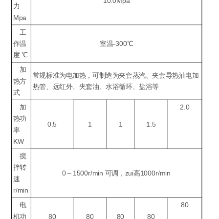
10.0Mpa
力
Mpa
工
作温
室温-300℃
度 ℃
加
常规标准为电加热，可制造为夹套蒸汽、夹套导热油电加
热方
热管、远红外、夹套油、水浴循环、盐浴等
式
加
2.0
热功
0.5
1
1
1.5
率
KW
搅
拌转
0～1500r/min 可调，zui高1000r/min
速
r/min
电
80
机功
80
80
80
80